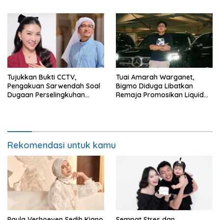
dari Mana?
Ngaruh ke Ekonomi Juga
Tujukkan Bukti CCTV,
Tuai Amarah Warganet,
Pengakuan Sarwendah Soal
Bigmo Diduga Libatkan
Dugaan Perselingkuhan
Remaja Promosikan Liquid
Ruben Onsu Jadi Sorotan
Vape
Rekomendasi untuk kamu
Paula Verhoeven Sedih Kiano
Sempat Stres dan