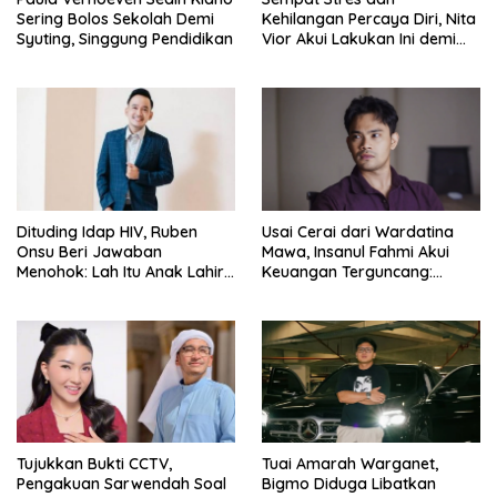
Sering Bolos Sekolah Demi
Kehilangan Percaya Diri, Nita
Syuting, Singgung Pendidikan
Vior Akui Lakukan Ini demi
Bahagia Lagi
Dituding Idap HIV, Ruben
Usai Cerai dari Wardatina
Onsu Beri Jawaban
Mawa, Insanul Fahmi Akui
Menohok: Lah Itu Anak Lahir
Keuangan Terguncang:
dari Mana?
Ngaruh ke Ekonomi Juga
Tujukkan Bukti CCTV,
Tuai Amarah Warganet,
Pengakuan Sarwendah Soal
Bigmo Diduga Libatkan