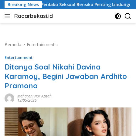
Langsung
ku Seksual Berisiko Penting Lindungi Kelompok Rentan
Breaking News
S
ke
Radarbekasi.id
konten
Berita
Bekasi
Nomor
Satu
Beranda
Entertainment
Entertainment
Ditanya Soal Nikahi Davina
Karamoy, Begini Jawaban Ardhito
Pramono
Maharani Nur Azizah
13/05/2026