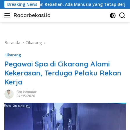
Langsung
ebahan, Ada Manusia yang Tetap Berjalan
Breaking News
BRI Peduli 
ke
Radarbekasi.id
konten
Berita
Bekasi
Nomor
Satu
Beranda
Cikarang
Cikarang
Pegawai Spa di Cikarang Alami
Kekerasan, Terduga Pelaku Rekan
Kerja
Eko Iskandar
21/05/2026