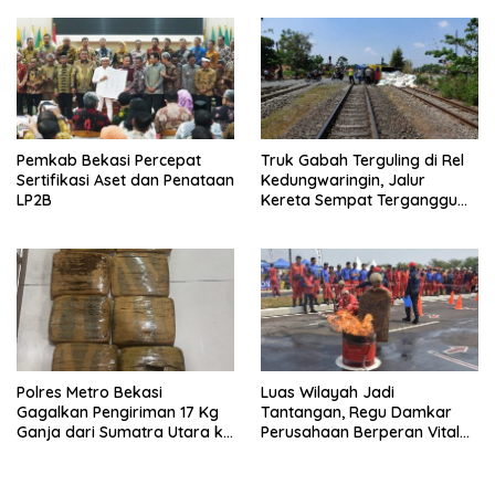
Pemkab Bekasi Percepat
Truk Gabah Terguling di Rel
Sertifikasi Aset dan Penataan
Kedungwaringin, Jalur
LP2B
Kereta Sempat Terganggu
63 Menit
Polres Metro Bekasi
Luas Wilayah Jadi
Gagalkan Pengiriman 17 Kg
Tantangan, Regu Damkar
Ganja dari Sumatra Utara ke
Perusahaan Berperan Vital
Jabodetabek
Percepat Penanganan
Kebakaran