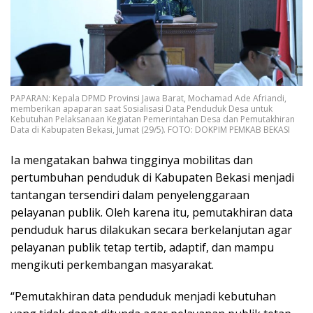
PAPARAN: Kepala DPMD Provinsi Jawa Barat, Mochamad Ade Afriandi,
memberikan apaparan saat Sosialisasi Data Penduduk Desa untuk
Kebutuhan Pelaksanaan Kegiatan Pemerintahan Desa dan Pemutakhiran
Data di Kabupaten Bekasi, Jumat (29/5). FOTO: DOKPIM PEMKAB BEKASI
Ia mengatakan bahwa tingginya mobilitas dan
pertumbuhan penduduk di Kabupaten Bekasi menjadi
tantangan tersendiri dalam penyelenggaraan
pelayanan publik. Oleh karena itu, pemutakhiran data
penduduk harus dilakukan secara berkelanjutan agar
pelayanan publik tetap tertib, adaptif, dan mampu
mengikuti perkembangan masyarakat.
“Pemutakhiran data penduduk menjadi kebutuhan