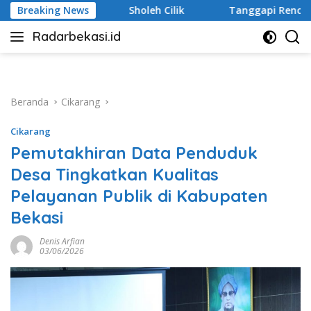
Langsung
Cilik
Breaking News
Tanggapi Rencana Tugu Peringatan, Paguyuban Ke
ke
Radarbekasi.id
konten
Berita
Bekasi
Nomor
Satu
Beranda
Cikarang
Cikarang
Pemutakhiran Data Penduduk
Desa Tingkatkan Kualitas
Pelayanan Publik di Kabupaten
Bekasi
Denis Arfian
03/06/2026