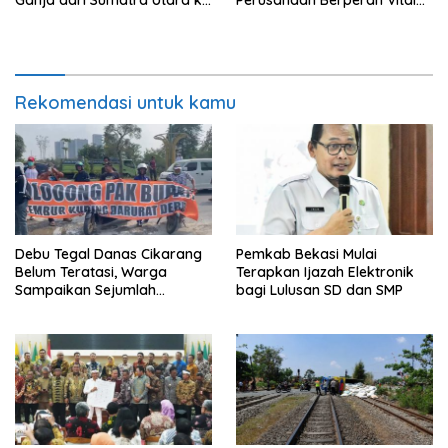
Ganja dari Sumatra Utara ke
Perusahaan Berperan Vital
Jabodetabek
Percepat Penanganan
Kebakaran
Rekomendasi untuk kamu
Debu Tegal Danas Cikarang
Pemkab Bekasi Mulai
Belum Teratasi, Warga
Terapkan Ijazah Elektronik
Sampaikan Sejumlah
bagi Lulusan SD dan SMP
Tuntutan