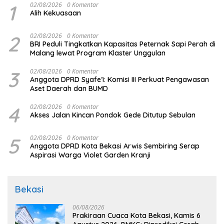
1
02/08/2026
0 Komentar
Alih Kekuasaan
2
02/08/2026
0 Komentar
BRI Peduli Tingkatkan Kapasitas Peternak Sapi Perah di
Malang lewat Program Klaster Unggulan
3
02/08/2026
0 Komentar
Anggota DPRD Syafe’i: Komisi III Perkuat Pengawasan
Aset Daerah dan BUMD
4
02/08/2026
0 Komentar
Akses Jalan Kincan Pondok Gede Ditutup Sebulan
5
02/08/2026
0 Komentar
Anggota DPRD Kota Bekasi Arwis Sembiring Serap
Aspirasi Warga Violet Garden Kranji
Bekasi
06/08/2026
Prakiraan Cuaca Kota Bekasi, Kamis 6