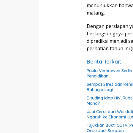
menunjukkan bahwa b
matang.
Dengan persiapan y
berlangsungnya pern
diprediksi menjadi s
perhatian tahun ini.
Berita Terkait
Paula Verhoeven Sedih 
Pendidikan
Sempat Stres dan Kehil
Bahagia Lagi
Dituding Idap HIV, Rub
Mana?
Usai Cerai dari Warda
Ngaruh ke Ekonomi Ju
Tujukkan Bukti CCTV, 
Onsu Jadi Sorotan