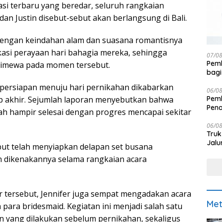
si terbaru yang beredar, seluruh rangkaian
dan Justin disebut-sebut akan berlangsung di Bali.
dengan keindahan alam dan suasana romantisnya
lokasi perayaan hari bahagia mereka, sehingga
07/0
Pemk
imewa pada momen tersebut.
bagi
ai persiapan menuju hari pernikahan dikabarkan
06/0
Pemk
p akhir. Sejumlah laporan menyebutkan bahwa
Pen
ah hampir selesai dengan progres mencapai sekitar
06/0
Truk
Jalu
ebut telah menyiapkan delapan set busana
n dikenakannya selama rangkaian acara
r tersebut, Jennifer juga sempat mengadakan acara
Met
 para bridesmaid. Kegiatan ini menjadi salah satu
yang dilakukan sebelum pernikahan, sekaligus