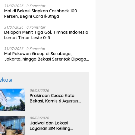
Normalisasi Telkom Tumbuh Kuat di
Paruh Pertama 2026
31/07/2026
0 Komentar
Mal di Bekasi Siapkan Cashback 100
Persen, Begini Cara Ikutnya
31/07/2026
0 Komentar
Delapan Menit Tiga Gol, Timnas Indonesia
Lumat Timor Leste 0-3
31/07/2026
0 Komentar
Mal Pakuwon Group di Surabaya,
Jakarta, hingga Bekasi Serentak Dipagari
Tinggi, Ada Apa?
ekasi
06/08/2026
Prakiraan Cuaca Kota
Bekasi, Kamis 6 Agustus
2026, BMKG: Diprediksi
Cerah Terik
06/08/2026
Jadwal dan Lokasi
Layanan SIM Keliling
Bekasi Kamis 6 Agustus