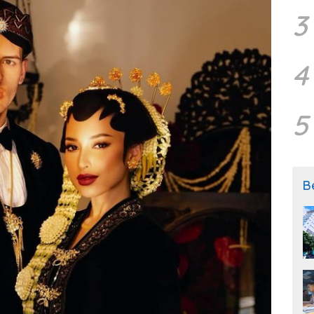
3
4
5
B