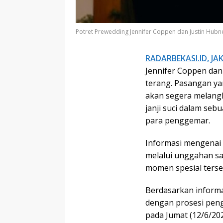
Potret Prewedding Jennifer Coppen dan Justin Hubne
RADARBEKASI.ID, JA
Jennifer Coppen dan
terang. Pasangan ya
akan segera melangk
janji suci dalam seb
para penggemar.
Informasi mengenai
melalui unggahan sa
momen spesial terse
Berdasarkan informa
dengan prosesi peng
pada Jumat (12/6/202