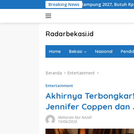
Langsung
g Ditarget Rampung 2027, Butuh Rp150 Miliar
Breaking News
100 Ha
ke
konten
tutup
Radarbekasi.id
Berita
Bekasi
Home
Bekasi
Nasional
Pendid
Nomor
Satu
Beranda
Entertainment
Entertainment
Akhirnya Terbongkar!
Jennifer Coppen dan 
Maharani Nur Azizah
10/06/2026