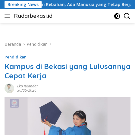
Langsung
bahan, Ada Manusia yang Tetap Berjalan
Breaking News
BRI Peduli P
ke
Radarbekasi.id
konten
Berita
Bekasi
Nomor
Satu
Beranda
Pendidikan
Pendidikan
Kampus di Bekasi yang Lulusannya
Cepat Kerja
Eko Iskandar
30/06/2026