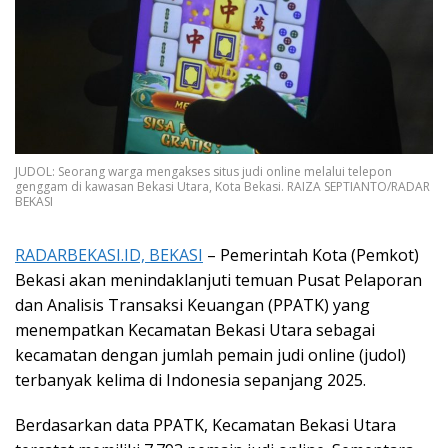
JUDOL: Seorang warga mengakses situs judi online melalui telepon
genggam di kawasan Bekasi Utara, Kota Bekasi. RAIZA SEPTIANTO/RADAR
BEKASI
RADARBEKASI.ID, BEKASI
– Pemerintah Kota (Pemkot)
Bekasi akan menindaklanjuti temuan Pusat Pelaporan
dan Analisis Transaksi Keuangan (PPATK) yang
menempatkan Kecamatan Bekasi Utara sebagai
kecamatan dengan jumlah pemain judi online (judol)
terbanyak kelima di Indonesia sepanjang 2025.
Berdasarkan data PPATK, Kecamatan Bekasi Utara