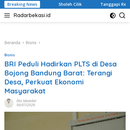
Langsung
eh Cilik
Breaking News
Tanggapi Rencana Tugu Peringatan, Paguyuban 
ke
Radarbekasi.id
konten
Berita
Bekasi
Nomor
Satu
Beranda
Bisnis
Bisnis
BRI Peduli Hadirkan PLTS di Desa
Bojong Bandung Barat: Terangi
Desa, Perkuat Ekonomi
Masyarakat
Eko Iskandar
06/07/2026