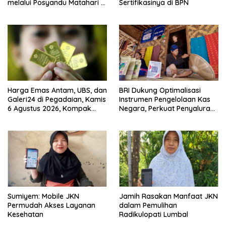
melalui Posyandu Matahari di
Sertifikasinya di BPN
Desa Brilian Hargobinangun
Sleman
Harga Emas Antam, UBS, dan
BRI Dukung Optimalisasi
Galeri24 di Pegadaian, Kamis
Instrumen Pengelolaan Kas
6 Agustus 2026, Kompak
Negara, Perkuat Penyaluran
Meroket
Kredit Berkualitas untuk
Mendorong Sektor Riil
Sumiyem: Mobile JKN
Jamih Rasakan Manfaat JKN
Permudah Akses Layanan
dalam Pemulihan
Kesehatan
Radikulopati Lumbal