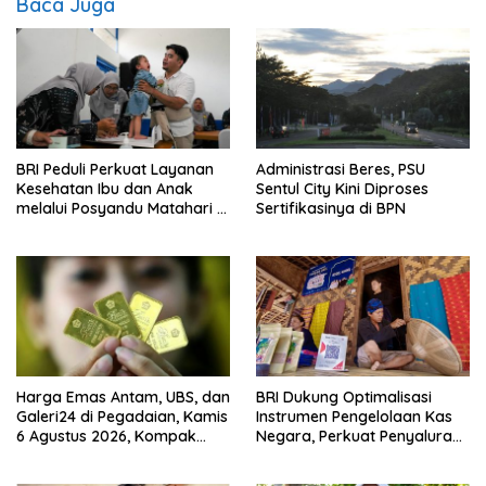
Baca Juga
BRI Peduli Perkuat Layanan
Administrasi Beres, PSU
Kesehatan Ibu dan Anak
Sentul City Kini Diproses
melalui Posyandu Matahari di
Sertifikasinya di BPN
Desa Brilian Hargobinangun
Sleman
Harga Emas Antam, UBS, dan
BRI Dukung Optimalisasi
Galeri24 di Pegadaian, Kamis
Instrumen Pengelolaan Kas
6 Agustus 2026, Kompak
Negara, Perkuat Penyaluran
Meroket
Kredit Berkualitas untuk
Mendorong Sektor Riil