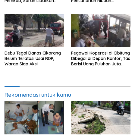
Pemkab, Saran Libatkan
Pencaharian Ribuan
Aparat Penegak Hukum
Pemulung Bantargebang, IPI
Minta Perhatian Pemerintah
Debu Tegal Danas Cikarang
Pegawai Koperasi di Cibitung
Belum Teratasi Usai RDP,
Dibegal di Depan Kantor, Tas
Warga Siap Aksi
Berisi Uang Puluhan Juta
Digondol Pelaku
Rekomendasi untuk kamu