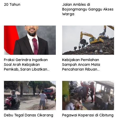
20 Tahun
Jalan Ambles di
Bojongmangu Ganggu Akses
Warga
Fraksi Gerindra Ingatkan
Kebijakan Pemilahan
Soal Arah Kebijakan
Sampah Ancam Mata
Pemkab, Saran Libatkan
Pencaharian Ribuan
Aparat Penegak Hukum
Pemulung Bantargebang, IPI
Minta Perhatian Pemerintah
Debu Tegal Danas Cikarang
Pegawai Koperasi di Cibitung