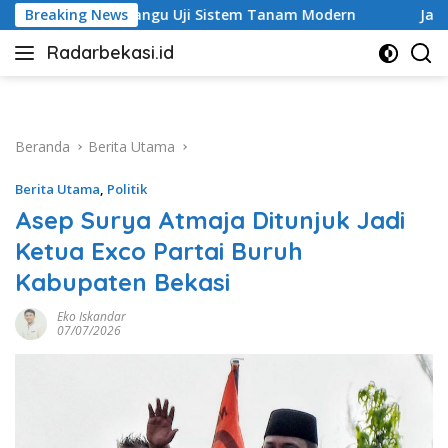
Langsung
angu Uji Sistem Tanam Modern
Breaking News
Jalan Ambles di Bojon
ke
Radarbekasi.id
konten
Berita
Bekasi
Nomor
Satu
Beranda
Berita Utama
Berita Utama
,
Politik
Asep Surya Atmaja Ditunjuk Jadi
Ketua Exco Partai Buruh
Kabupaten Bekasi
Eko Iskandar
07/07/2026