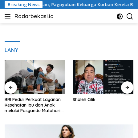
Langsung
ugu Peringatan, Paguyuban Keluarga Korban Kereta Bekasi Tim
Breaking News
ke
Radarbekasi.id
konten
Berita
Bekasi
Nomor
Satu
LANY
BRI Peduli Perkuat Layanan
Sholeh Cilik
Kesehatan Ibu dan Anak
melalui Posyandu Matahari di
Desa Brilian Hargobinangun
Sleman