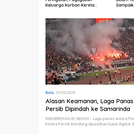
k Keadilan dan
Keluarga Korban Kereta
Sampaika
 Hasil Investigasi
Bekasi Timur: Kami Ingin
Perbaikan Sistem Keselamatan
Lebih Dulu
Bola
07/05/2026
Alasan Keamanan, Laga Panas 
Persib Dipindah ke Samarinda
RADARBEKASI.ID, BEKASI – Laga panas antara Pers
kontra Persib Bandung dipastikan batal digelar 