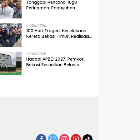
Tanggapi Rencana Tugu
Peringatan, Paguyuban
Keluarga Korban Kereta
Bekasi Timur: Kami Ingin
Perbaikan Sistem Keselamatan
07/08/2026
Lebih Dulu
100 Hari Tragedi Kecelakaan
Kereta Bekasi Timur, Realisasi
Santunan Gubernur Jabar
Belum Merata
07/08/2026
Hadapi APBD 2027, Pemkot
Bekasi Sesuaikan Belanja
Perangkat Daerah