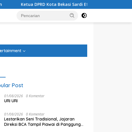
a DPRD Kota Bekasi Sardi Efendi: Efisiensi Anggaran Jangan Ga
tutup
ertainment
ular Post
01/08/2026
0 Komentar
URI URI
01/08/2026
0 Komentar
Lestarikan Seni Tradisional, Jajaran
Direksi BCA Tampil Piawai di Panggung
an Imbang Singapura 1-1,
Anggota DPRD Kota Bekasi
1
Ketoprak Financial 2026
s Indonesia Gagal Lolos
Yenny Kristianti Desak DLH
K