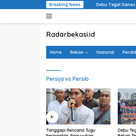
Langsung
eselamatan Lebih Dulu
Breaking News
Debu Tegal Danas Cikarang Bel
ke
konten
tutup
Radarbekasi.id
Berita
Bekasi
Home
Bekasi
Nasional
Pendid
Nomor
Satu
Persija vs Persib
agedi Kecelakaan
Tanggapi Rencana Tugu
Debu Teg
si Timur, Keluarga
Peringatan, Paguyuban
Belum Te