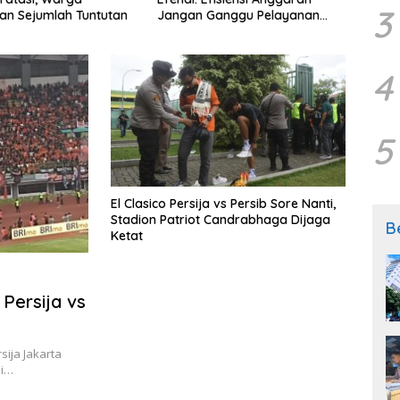
3
Jangan Ganggu Pelayanan
ke Se
n Sejumlah Tuntutan
Publik
4
5
El Clasico Persija vs Persib Sore Nanti,
Stadion Patriot Candrabhaga Dijaga
B
Ketat
Persija vs
ija Jakarta
di…