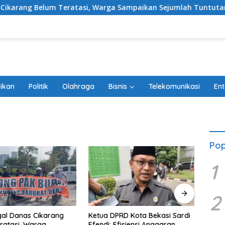
um Teratasi, Warga Sampaikan Sejumlah Tuntutan
Ketu
ikan
Politik
Olahraga
Bisnis
Telekomunikasi
Ent
Pop
1
2
Ketua DPRD Kota Bekasi Sardi
Ditah
al Danas Cikarang
Efendi: Efisiensi Anggaran
Timna
ratasi, Warga