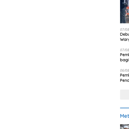
07/0
Debu
Warg
07/0
Pemk
bagi
06/0
Pemk
Pen
Met