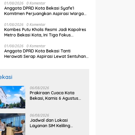
01/08/2026
0 Komentar
mifinal Piala AFF 2026
Ungkap Sumber Pencemaran
S
Anggota DPRD Kota Bekasi Syafe’i
Kali
B
Komitmen Perjuangkan Aspirasi Warga
Secara Bertahap
01/08/2026
0 Komentar
Kombes Putu Kholis Resmi Jadi Kapolres
Metro Bekasi Kota, Ini Tiga Fokus
Utamanya
01/08/2026
0 Komentar
Anggota DPRD Kota Bekasi Tanti
Herawati Serap Aspirasi Lewat Sentuhan
Budaya Lokal
ekasi
06/08/2026
Prakiraan Cuaca Kota
Bekasi, Kamis 6 Agustus
2026, BMKG: Diprediksi
Cerah Terik
06/08/2026
Jadwal dan Lokasi
Layanan SIM Keliling
Bekasi Kamis 6 Agustus