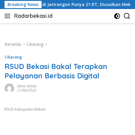
Langsung
ngon Punya 21 RT, Diusulkan Mekar Jadi Tiga
Breaking News
Harga Ema
ke
Radarbekasi.id
konten
Berita
Bekasi
Nomor
Satu
Beranda
Cikarang
Cikarang
RSUD Bekasi Bakal Terapkan
Pelayanan Berbasis Digital
Denis Arfian
21/06/2022
RSUD Kabupaten Bekasi