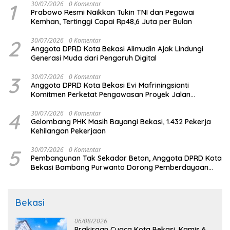
1
30/07/2026
0 Komentar
Prabowo Resmi Naikkan Tukin TNI dan Pegawai
Kemhan, Tertinggi Capai Rp48,6 Juta per Bulan
2
30/07/2026
0 Komentar
Anggota DPRD Kota Bekasi Alimudin Ajak Lindungi
Generasi Muda dari Pengaruh Digital
3
30/07/2026
0 Komentar
Anggota DPRD Kota Bekasi Evi Mafriningsianti
Komitmen Perketat Pengawasan Proyek Jalan
Lingkungan
4
30/07/2026
0 Komentar
Gelombang PHK Masih Bayangi Bekasi, 1.432 Pekerja
Kehilangan Pekerjaan
5
30/07/2026
0 Komentar
Pembangunan Tak Sekadar Beton, Anggota DPRD Kota
Bekasi Bambang Purwanto Dorong Pemberdayaan
Masyarakat
Bekasi
06/08/2026
Prakiraan Cuaca Kota Bekasi, Kamis 6