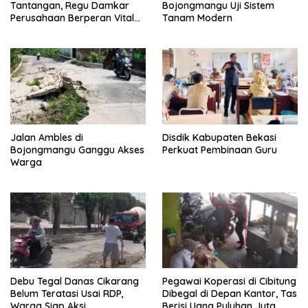
Tantangan, Regu Damkar
Bojongmangu Uji Sistem
Perusahaan Berperan Vital
Tanam Modern
Percepat Penanganan
Kebakaran
Jalan Ambles di
Disdik Kabupaten Bekasi
Bojongmangu Ganggu Akses
Perkuat Pembinaan Guru
Warga
Debu Tegal Danas Cikarang
Pegawai Koperasi di Cibitung
Belum Teratasi Usai RDP,
Dibegal di Depan Kantor, Tas
Warga Siap Aksi
Berisi Uang Puluhan Juta