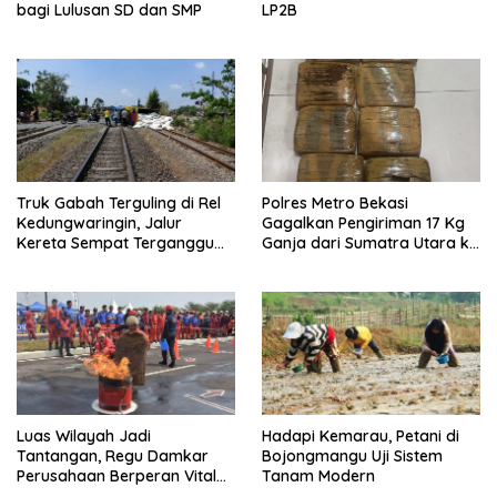
bagi Lulusan SD dan SMP
LP2B
Truk Gabah Terguling di Rel
Polres Metro Bekasi
Kedungwaringin, Jalur
Gagalkan Pengiriman 17 Kg
Kereta Sempat Terganggu
Ganja dari Sumatra Utara ke
63 Menit
Jabodetabek
Luas Wilayah Jadi
Hadapi Kemarau, Petani di
Tantangan, Regu Damkar
Bojongmangu Uji Sistem
Perusahaan Berperan Vital
Tanam Modern
Percepat Penanganan