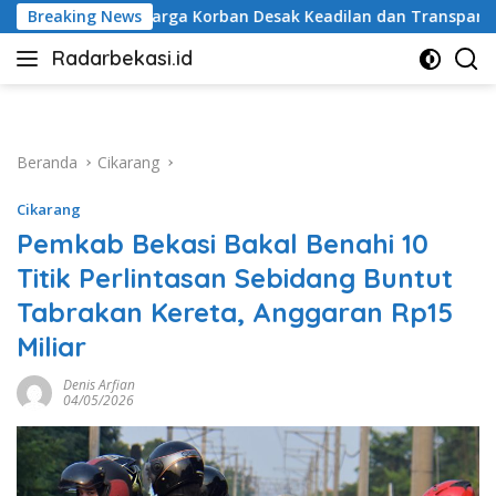
Langsung
ak Keadilan dan Transparansi Hasil Investigasi
Breaking News
Penutu
ke
Radarbekasi.id
konten
Berita
Bekasi
Nomor
Satu
Beranda
Cikarang
Cikarang
Pemkab Bekasi Bakal Benahi 10
Titik Perlintasan Sebidang Buntut
Tabrakan Kereta, Anggaran Rp15
Miliar
Denis Arfian
04/05/2026