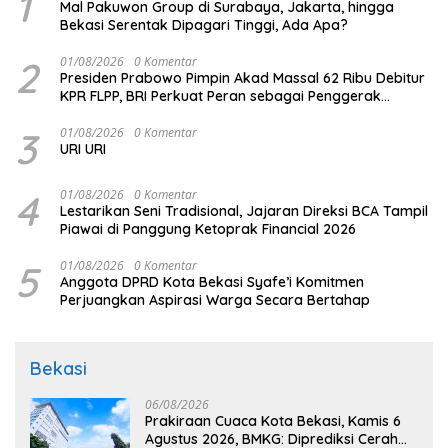
1
Mal Pakuwon Group di Surabaya, Jakarta, hingga
Bekasi Serentak Dipagari Tinggi, Ada Apa?
2
01/08/2026
0 Komentar
Presiden Prabowo Pimpin Akad Massal 62 Ribu Debitur
KPR FLPP, BRI Perkuat Peran sebagai Penggerak
Ekonomi Kerakyatan melalui Pembiayaan Perumahan
3
01/08/2026
0 Komentar
URI URI
4
01/08/2026
0 Komentar
Lestarikan Seni Tradisional, Jajaran Direksi BCA Tampil
Piawai di Panggung Ketoprak Financial 2026
5
01/08/2026
0 Komentar
Anggota DPRD Kota Bekasi Syafe’i Komitmen
Perjuangkan Aspirasi Warga Secara Bertahap
Bekasi
06/08/2026
Prakiraan Cuaca Kota Bekasi, Kamis 6
Agustus 2026, BMKG: Diprediksi Cerah