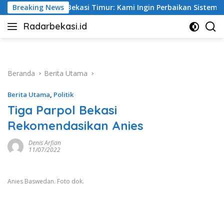
Langsung
 Kami Ingin Perbaikan Sistem Keselamatan Lebih Dulu
Breaking News
ke
Radarbekasi.id
konten
Berita
Bekasi
Nomor
Satu
Beranda
Berita Utama
Berita Utama
,
Politik
Tiga Parpol Bekasi
Rekomendasikan Anies
Denis Arfian
11/07/2022
Anies Baswedan. Foto dok.