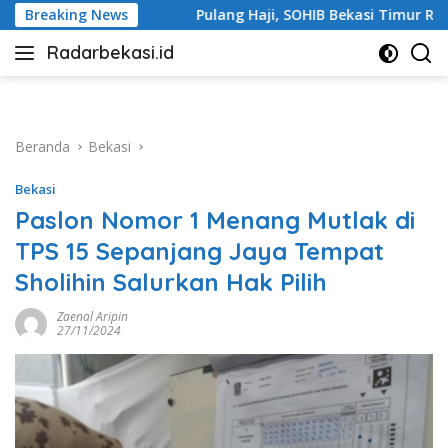
Langsung
Breaking News
Pulang Haji, SOHIB Bekasi Timur Rawat Silaturahmi
ke
Radarbekasi.id
konten
Berita
Bekasi
Nomor
Satu
Beranda
Bekasi
Bekasi
Paslon Nomor 1 Menang Mutlak di
TPS 15 Sepanjang Jaya Tempat
Sholihin Salurkan Hak Pilih
Zaenal Aripin
27/11/2024