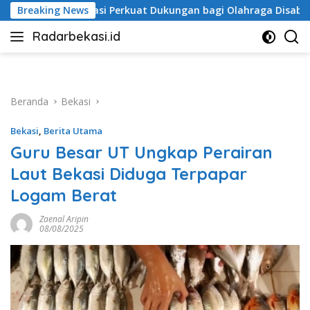
Langsung
t Dukungan bagi Olahraga Disabilitas
Breaking News
ORI Kabupaten Be
ke
Radarbekasi.id
konten
Berita
Bekasi
Nomor
Satu
Beranda
Bekasi
Bekasi
,
Berita Utama
Guru Besar UT Ungkap Perairan
Laut Bekasi Diduga Terpapar
Logam Berat
Zaenal Aripin
08/08/2025