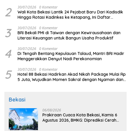
2
30/07/2026
0 Komentar
Wali Kota Bekasi Lantik 24 Pejabat Baru Dari Kadisdik
Hingga Rotasi Kadinkes ke Ketapang, Ini Daftar
Lengkapnya
3
30/07/2026
0 Komentar
BRI Bekali PMI di Taiwan dengan Kewirausahaan dan
Literasi Keuangan untuk Bangun Usaha Produktif
4
30/07/2026
0 Komentar
Di Tengah Bentang Kepulauan Talaud, Mantri BRI Hadir
Menggerakkan Denyut Nadi Perekonomian
5
30/07/2026
0 Komentar
Hotel 88 Bekasi Hadirkan Akad Nikah Package Mulai Rp
5 Juta, Wujudkan Momen Sakral dengan Nyaman dan
Berkesan
Bekasi
06/08/2026
Prakiraan Cuaca Kota Bekasi, Kamis 6
Agustus 2026, BMKG: Diprediksi Cerah
Terik