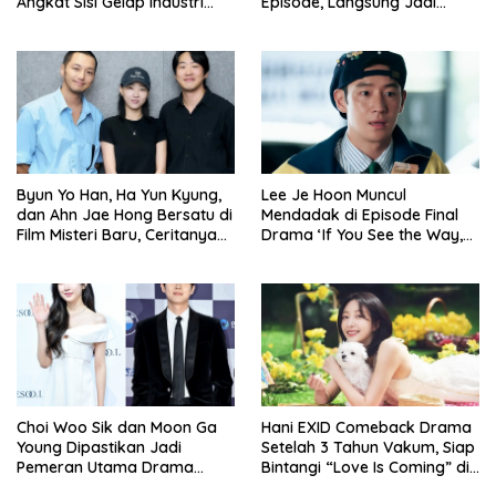
Angkat Sisi Gelap Industri
Episode, Langsung Jadi
Bedah Plastik
Drama Korea dengan Rating
Tertinggi 2026
Byun Yo Han, Ha Yun Kyung,
Lee Je Hoon Muncul
dan Ahn Jae Hong Bersatu di
Mendadak di Episode Final
Film Misteri Baru, Ceritanya
Drama ‘If You See the Way,
Bikin Merinding!
Cast Me’, Karakter
Rahasianya Bikin Penggemar
Penasaran
Choi Woo Sik dan Moon Ga
Hani EXID Comeback Drama
Young Dipastikan Jadi
Setelah 3 Tahun Vakum, Siap
Pemeran Utama Drama
Bintangi “Love Is Coming” di
Sejarah Baru tvN ‘Whale
KBS2