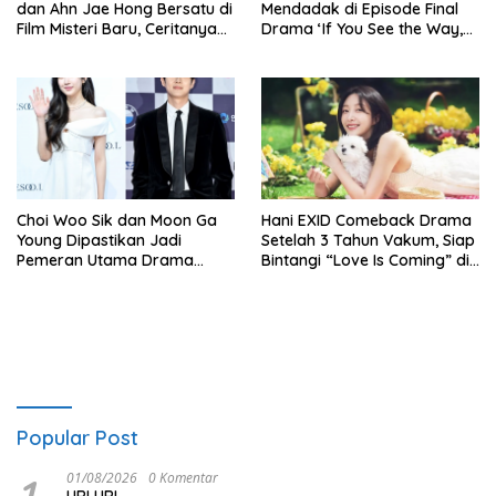
dan Ahn Jae Hong Bersatu di
Mendadak di Episode Final
Film Misteri Baru, Ceritanya
Drama ‘If You See the Way,
Bikin Merinding!
Cast Me’, Karakter
Rahasianya Bikin Penggemar
Penasaran
Choi Woo Sik dan Moon Ga
Hani EXID Comeback Drama
Young Dipastikan Jadi
Setelah 3 Tahun Vakum, Siap
Pemeran Utama Drama
Bintangi “Love Is Coming” di
Sejarah Baru tvN ‘Whale
KBS2
Star: The Gyeongseong
Mermaid’
Popular Post
01/08/2026
0 Komentar