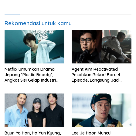
Star: The Gyeongseong
Mermaid’
Rekomendasi untuk kamu
Netflix Umumkan Drama
Agent Kim Reactivated
Jepang ‘Plastic Beauty’,
Pecahkan Rekor! Baru 4
Angkat Sisi Gelap Industri
Episode, Langsung Jadi
Bedah Plastik
Drama Korea dengan Rating
Tertinggi 2026
Byun Yo Han, Ha Yun Kyung,
Lee Je Hoon Muncul