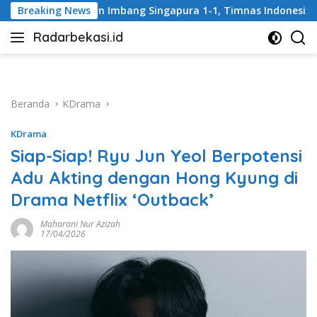
Langsung
pura 1-1, Timnas Indonesia Gagal Lolos ke Semifinal Piala AFF
Breaking News
ke
Radarbekasi.id
konten
Berita
Bekasi
Nomor
Satu
Beranda
KDrama
KDrama
Siap-Siap! Ryu Jun Yeol Berpotensi
Adu Akting dengan Hong Kyung di
Drama Netflix ‘Outback’
Maharani Nur Azizah
17/04/2026