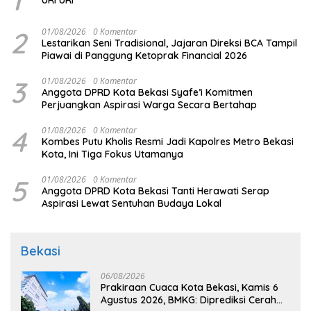
1
URI URI
2
01/08/2026
0 Komentar
Lestarikan Seni Tradisional, Jajaran Direksi BCA Tampil
Piawai di Panggung Ketoprak Financial 2026
3
01/08/2026
0 Komentar
Anggota DPRD Kota Bekasi Syafe’i Komitmen
Perjuangkan Aspirasi Warga Secara Bertahap
4
01/08/2026
0 Komentar
Kombes Putu Kholis Resmi Jadi Kapolres Metro Bekasi
Kota, Ini Tiga Fokus Utamanya
5
01/08/2026
0 Komentar
Anggota DPRD Kota Bekasi Tanti Herawati Serap
Aspirasi Lewat Sentuhan Budaya Lokal
Bekasi
06/08/2026
Prakiraan Cuaca Kota Bekasi, Kamis 6
Agustus 2026, BMKG: Diprediksi Cerah