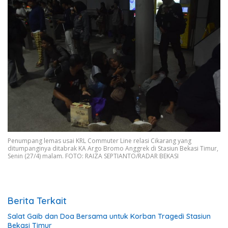
Penumpang lemas usai KRL Commuter Line relasi Cikarang yang
ditumpanginya ditabrak KA Argo Bromo Anggrek di Stasiun Bekasi Timur,
Senin (27/4) malam. FOTO: RAIZA SEPTIANTO/RADAR BEKASI
Berita Terkait
Salat Gaib dan Doa Bersama untuk Korban Tragedi Stasiun
Bekasi Timur