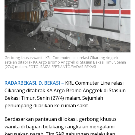
Gerbong khusus wanita KRL Commuter Line relasi Cikarang ringsek
setelah ditabrak KA Argo Bromo Anggrek di Stasiun Bekasi Timur, Senin
(27/4) malam. FOTO: RAIZA SEPTIANTO/RADAR BEKASI
RADARBEKASI.ID, BEKASI –
KRL Commuter Line relasi
Cikarang ditabrak KA Argo Bromo Anggrek di Stasiun
Bekasi Timur, Senin (27/4) malam. Sejumlah
penumpang dilarikan ke rumah sakit.
Berdasarkan pantauan di lokasi, gerbong khusus
wanita di bagian belakang rangkaian mengalami
kerusakan parah. Tim SAR gabungan melakukan