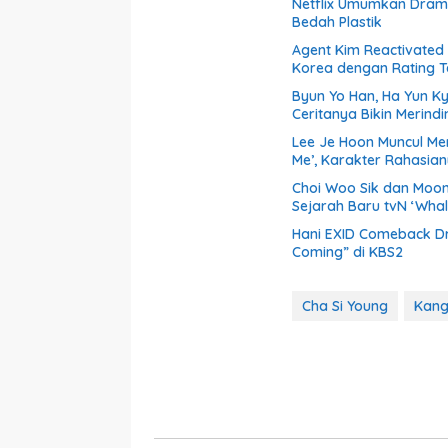
Netflix Umumkan Drama 
Bedah Plastik
Agent Kim Reactivated
Korea dengan Rating T
Byun Yo Han, Ha Yun Ky
Ceritanya Bikin Merindi
Lee Je Hoon Muncul Men
Me’, Karakter Rahasia
Choi Woo Sik dan Moo
Sejarah Baru tvN ‘Wha
Hani EXID Comeback Dr
Coming” di KBS2
Cha Si Young
Kang