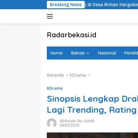
Langsung
andu Matahari di Desa Brilian Hargobinangun Sleman
Breaking News
S
ke
konten
tutup
Radarbekasi.id
Berita
Bekasi
Home
Bekasi
Nasional
Pendid
Nomor
Satu
Beranda
KDrama
KDrama
Sinopsis Lengkap Dra
Lagi Trending, Rating
Maharani Nur Azizah
08/05/2026