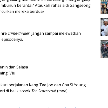
 pembunuh berantai? Ataukah rahasia di Gangseong
ncurkan mereka berdua?
enre
crime-thriller
, jangan sampai melewatkan
p episodenya.
Senin dan Selasa
ming: Viu
kuti perjalanan Kang Tae Joo dan Cha Si Young
ri di balik sosok
The Scarecrow
! (mna)