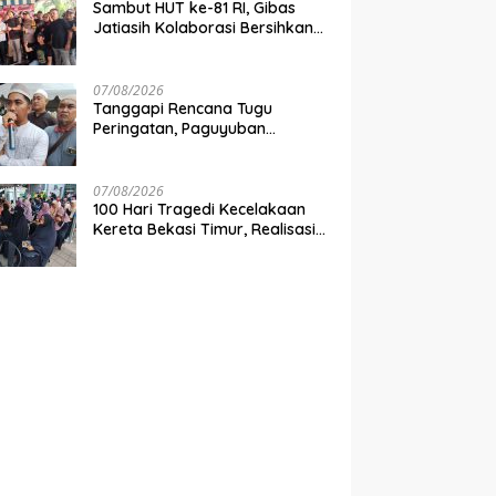
Sambut HUT ke-81 RI, Gibas
Jatiasih Kolaborasi Bersihkan
Lingkungan Bersama Pemkot
Bekasi
07/08/2026
Tanggapi Rencana Tugu
Peringatan, Paguyuban
Keluarga Korban Kereta
Bekasi Timur: Kami Ingin
Perbaikan Sistem Keselamatan
07/08/2026
Lebih Dulu
100 Hari Tragedi Kecelakaan
Kereta Bekasi Timur, Realisasi
Santunan Gubernur Jabar
Belum Merata