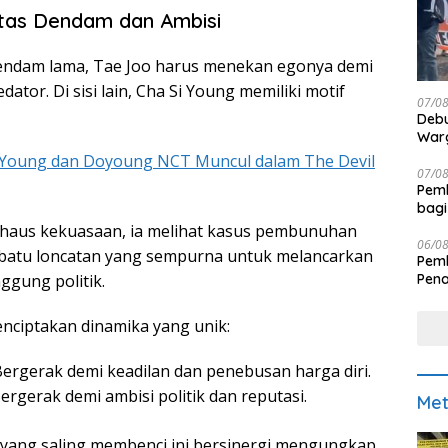
Atas Dendam dan Ambisi
ndam lama, Tae Joo harus menekan egonya demi
tor. Di sisi lain, Cha Si Young memiliki motif
07/0
Debu
Warg
Young dan Doyoung NCT Muncul dalam The Devil
07/0
Pemk
bagi
 haus kekuasaan, ia melihat kasus pembunuhan
06/0
i batu loncatan yang sempurna untuk melancarkan
Pemk
Pen
ggung politik.
enciptakan dinamika yang unik:
Bergerak demi keadilan dan penebusan harga diri.
ergerak demi ambisi politik dan reputasi.
Met
yang saling membenci ini bersinergi mengungkap