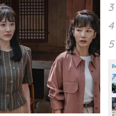
3
4
5
B