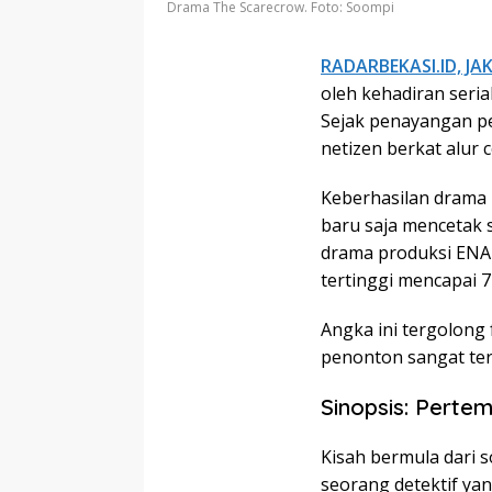
Drama The Scarecrow. Foto: Soompi
RADARBEKASI.ID, J
oleh kehadiran serial
Sejak penayangan pe
netizen berkat alur
Keberhasilan drama
baru saja mencetak
drama produksi ENA 
tertinggi mencapai 7
Angka ini tergolong
penonton sangat ter
Sinopsis: Perte
Kisah bermula dari 
seorang detektif ya