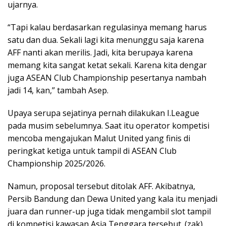
ujarnya.
“Tapi kalau berdasarkan regulasinya memang harus
satu dan dua. Sekali lagi kita menunggu saja karena
AFF nanti akan merilis. Jadi, kita berupaya karena
memang kita sangat ketat sekali. Karena kita dengar
juga ASEAN Club Championship pesertanya nambah
jadi 14, kan,” tambah Asep.
Upaya serupa sejatinya pernah dilakukan I.League
pada musim sebelumnya. Saat itu operator kompetisi
mencoba mengajukan Malut United yang finis di
peringkat ketiga untuk tampil di ASEAN Club
Championship 2025/2026.
Namun, proposal tersebut ditolak AFF. Akibatnya,
Persib Bandung dan Dewa United yang kala itu menjadi
juara dan runner-up juga tidak mengambil slot tampil
di kompetisi kawasan Asia Tenggara tersebut. (zak)