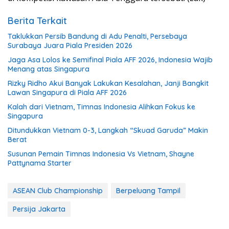
Berita Terkait
Taklukkan Persib Bandung di Adu Penalti, Persebaya
Surabaya Juara Piala Presiden 2026
Jaga Asa Lolos ke Semifinal Piala AFF 2026, Indonesia Wajib
Menang atas Singapura
Rizky Ridho Akui Banyak Lakukan Kesalahan, Janji Bangkit
Lawan Singapura di Piala AFF 2026
Kalah dari Vietnam, Timnas Indonesia Alihkan Fokus ke
Singapura
Ditundukkan Vietnam 0-3, Langkah “Skuad Garuda” Makin
Berat
Susunan Pemain Timnas Indonesia Vs Vietnam, Shayne
Pattynama Starter
ASEAN Club Championship
Berpeluang Tampil
Persija Jakarta