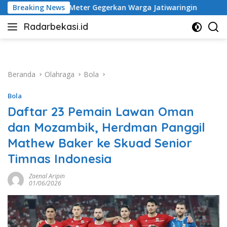
Langsung
gerkan Warga Jatiwaringin
Breaking News
Tak Kunjung Diperbaiki, 
ke
Radarbekasi.id
konten
Berita
Bekasi
Nomor
Satu
Beranda
Olahraga
Bola
Bola
Daftar 23 Pemain Lawan Oman
dan Mozambik, Herdman Panggil
Mathew Baker ke Skuad Senior
Timnas Indonesia
Zaenal Aripin
01/06/2026