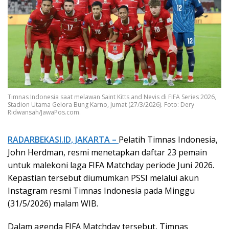
Timnas Indonesia saat melawan Saint Kitts and Nevis di FIFA Series 2026,
Stadion Utama Gelora Bung Karno, Jumat (27/3/2026). Foto: Dery
Ridwansah/JawaPos.com.
RADARBEKASI.ID, JAKARTA –
Pelatih Timnas Indonesia,
John Herdman, resmi menetapkan daftar 23 pemain
untuk malekoni laga FIFA Matchday periode Juni 2026.
Kepastian tersebut diumumkan PSSI melalui akun
Instagram resmi Timnas Indonesia pada Minggu
(31/5/2026) malam WIB.
Dalam agenda FIFA Matchday tersebut, Timnas