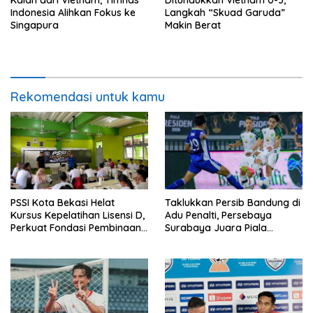
Kalah dari Vietnam, Timnas
Ditundukkan Vietnam 0-3,
Indonesia Alihkan Fokus ke
Langkah “Skuad Garuda”
Singapura
Makin Berat
Rekomendasi untuk kamu
PSSI Kota Bekasi Helat
Taklukkan Persib Bandung di
Kursus Kepelatihan Lisensi D,
Adu Penalti, Persebaya
Perkuat Fondasi Pembinaan
Surabaya Juara Piala
Usia Dini
Presiden 2026