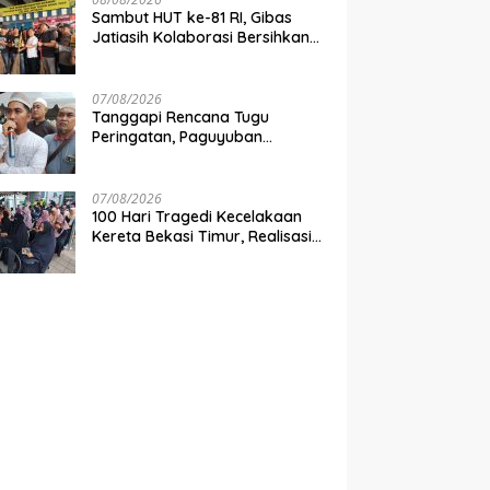
Sambut HUT ke-81 RI, Gibas
Jatiasih Kolaborasi Bersihkan
Lingkungan Bersama Pemkot
Bekasi
07/08/2026
Tanggapi Rencana Tugu
Peringatan, Paguyuban
Keluarga Korban Kereta
Bekasi Timur: Kami Ingin
Perbaikan Sistem Keselamatan
07/08/2026
Lebih Dulu
100 Hari Tragedi Kecelakaan
Kereta Bekasi Timur, Realisasi
Santunan Gubernur Jabar
Belum Merata