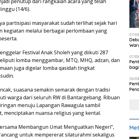
jadi penutup dari rangkaian acara yang telah
inggu (14/6).
ya partisipasi masyarakat sudah terlihat sejak hari
n kegiatan melalui berbagai perlombaan yang
07/0
peserta.
Debu
Warg
enggelar Festival Anak Sholeh yang diikuti 287
07/0
meliputi lomba menggambar, MTQ, MHQ, adzan, dan
Pemk
bagi
samaan juga digelar lomba qasidah tingkat
sudin.
06/0
Pemk
cak, suasana semakin semarak dengan tradisi
Pen
kuti warga dari seluruh RW di Bantargebang. Ribuan
riringan menuju Lapangan Rawagula sambil
, menciptakan nuansa religius yang kental.
ersama Membangun Umat Menguatkan Negeri”,
Met
irancang untuk mempererat silaturahmi sekaligus