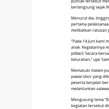
puncak tersebut men
berlangsung sejak M
Menurut dia, tinggin
pertama pelaksanaa
melibatkan ratusan 
“Pada 14 Juni kami m
anak. Kegiatannya 
pildacil. Secara ber
kelurahan,” ujar Sam
Memasuki malam pun
pawai obor yang dii
peserta berjalan be
melantunkan salawat
Mengusung tema “B
kegiatan tersebut d