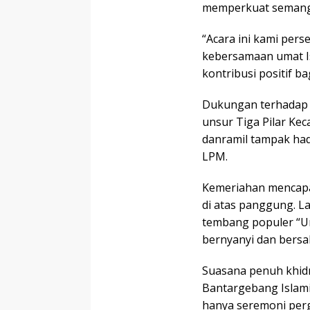
memperkuat semangat
“Acara ini kami pe
kebersamaan umat 
kontribusi positif b
Dukungan terhadap k
unsur Tiga Pilar Ke
danramil tampak had
LPM.
Kemeriahan mencapai
di atas panggung. L
tembang populer “U
bernyanyi dan bersa
Suasana penuh khid
Bantargebang Islami
hanya seremoni per