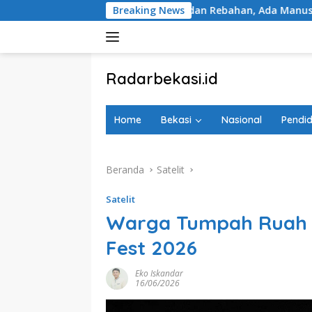
Langsung
ntara Menghilang dan Rebahan, Ada Manusia yang Tetap Berjal
Breaking News
ke
konten
tutup
Radarbekasi.id
Berita
Bekasi
Home
Bekasi
Nasional
Pendid
Nomor
Satu
Beranda
Satelit
Satelit
Warga Tumpah Ruah H
Fest 2026
Eko Iskandar
16/06/2026