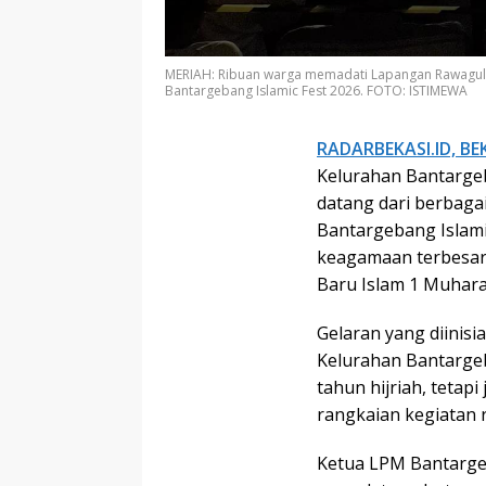
MERIAH: Ribuan warga memadati Lapangan Rawagula
Bantargebang Islamic Fest 2026. FOTO: ISTIMEWA
RADARBEKASI.ID, BEK
Kelurahan Bantargeb
datang dari berbaga
Bantargebang Islami
keagamaan terbesar
Baru Islam 1 Muhara
Gelaran yang diinis
Kelurahan Bantargeb
tahun hijriah, teta
rangkaian kegiatan 
Ketua LPM Bantarg