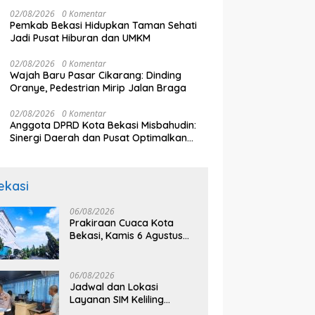
02/08/2026
0 Komentar
Pemkab Bekasi Hidupkan Taman Sehati
Jadi Pusat Hiburan dan UMKM
02/08/2026
0 Komentar
Wajah Baru Pasar Cikarang: Dinding
Oranye, Pedestrian Mirip Jalan Braga
02/08/2026
0 Komentar
Anggota DPRD Kota Bekasi Misbahudin:
Sinergi Daerah dan Pusat Optimalkan
Program MBG
ekasi
06/08/2026
Prakiraan Cuaca Kota
Bekasi, Kamis 6 Agustus
2026, BMKG: Diprediksi
Cerah Terik
06/08/2026
Jadwal dan Lokasi
Layanan SIM Keliling
Bekasi Kamis 6 Agustus