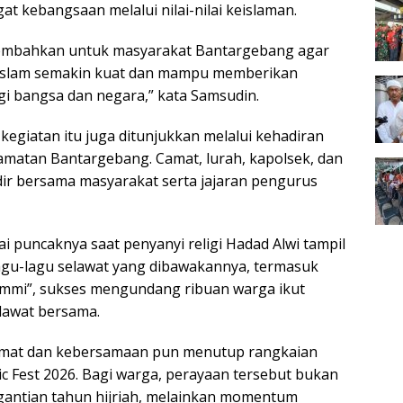
 kebangsaan melalui nilai-nilai keislaman.
rsembahkan untuk masyarakat Bantargebang agar
Islam semakin kuat dan mampu memberikan
agi bangsa dan negara,” kata Samsudin.
egiatan itu juga ditunjukkan melalui kehadiran
camatan Bantargebang. Camat, lurah, kapolsek, dan
ir bersama masyarakat serta jajaran pengurus
 puncaknya saat penyanyi religi Hadad Alwi tampil
agu-lagu selawat yang dibawakannya, termasuk
mmi”, sukses mengundang ribuan warga ikut
lawat bersama.
mat dan kebersamaan pun menutup rangkaian
c Fest 2026. Bagi warga, perayaan tersebut bukan
gantian tahun hijriah, melainkan momentum