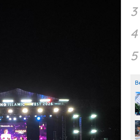
3
4
5
B