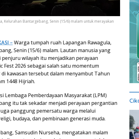
, Kelurahan Bantargebang, Senin (15/6) malam untuk merayakan
ASI –
Warga tumpah ruah Lapangan Rawagula,
ang, Senin (15/6) malam. Lautan manusia yang
i penjuru wilayah itu menjadikan perayaan
c Fest 2026 sebagai salah satu momentum
 di kawasan tersebut dalam menyambut Tahun
m 1448 Hijriah.
iasi Lembaga Pemberdayaan Masyarakat (LPM)
Cik
ang itu tak sekadar menjadi perayaan pergantian
pi juga panggung pemersatu warga melalui
religi, budaya, dan pembinaan generasi muda.
ebang, Samsudin Nurseha, mengatakan malam