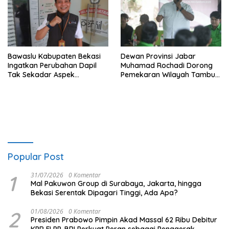
Bawaslu Kabupaten Bekasi
Dewan Provinsi Jabar
Ingatkan Perubahan Dapil
Muhamad Rochadi Dorong
Tak Sekadar Aspek
Pemekaran Wilayah Tambun
Administratif
Selatan
Popular Post
1
31/07/2026
0 Komentar
Mal Pakuwon Group di Surabaya, Jakarta, hingga
Bekasi Serentak Dipagari Tinggi, Ada Apa?
2
01/08/2026
0 Komentar
Presiden Prabowo Pimpin Akad Massal 62 Ribu Debitur
KPR FLPP, BRI Perkuat Peran sebagai Penggerak