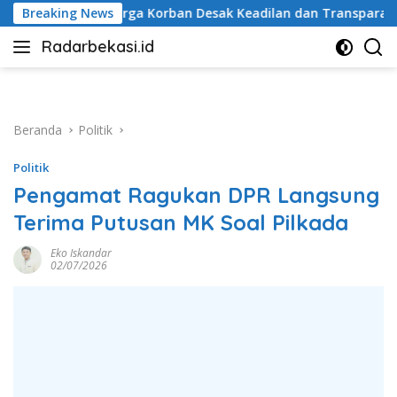
Langsung
sak Keadilan dan Transparansi Hasil Investigasi
Breaking News
Penut
ke
Radarbekasi.id
konten
Berita
Bekasi
Nomor
Satu
Beranda
Politik
Politik
Pengamat Ragukan DPR Langsung
Terima Putusan MK Soal Pilkada
Eko Iskandar
02/07/2026