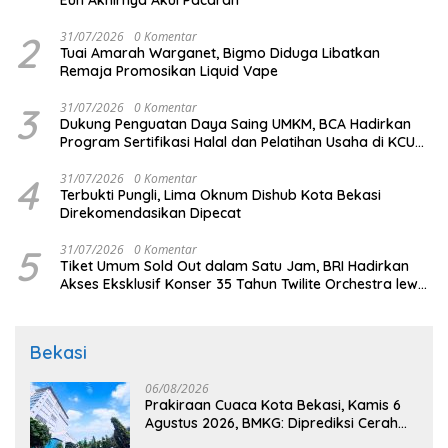
Eun Akhirnya Akui Pacaran
2
31/07/2026
0 Komentar
Tuai Amarah Warganet, Bigmo Diduga Libatkan
Remaja Promosikan Liquid Vape
3
31/07/2026
0 Komentar
Dukung Penguatan Daya Saing UMKM, BCA Hadirkan
Program Sertifikasi Halal dan Pelatihan Usaha di KCU
Tanjung Priok
4
31/07/2026
0 Komentar
Terbukti Pungli, Lima Oknum Dishub Kota Bekasi
Direkomendasikan Dipecat
5
31/07/2026
0 Komentar
Tiket Umum Sold Out dalam Satu Jam, BRI Hadirkan
Akses Eksklusif Konser 35 Tahun Twilite Orchestra lewat
BRImo
Bekasi
06/08/2026
Prakiraan Cuaca Kota Bekasi, Kamis 6
Agustus 2026, BMKG: Diprediksi Cerah
Terik