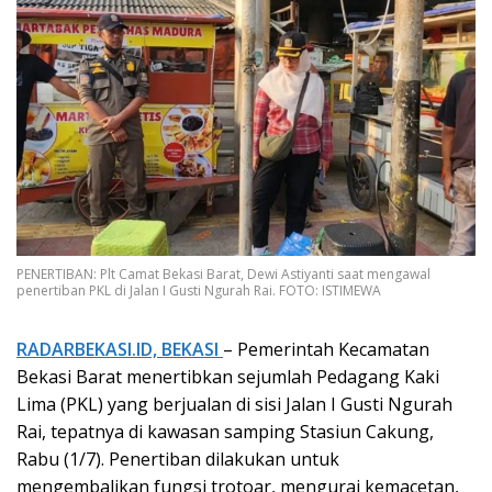
PENERTIBAN: Plt Camat Bekasi Barat, Dewi Astiyanti saat mengawal
penertiban PKL di Jalan I Gusti Ngurah Rai. FOTO: ISTIMEWA
RADARBEKASI.ID, BEKASI
– Pemerintah Kecamatan
Bekasi Barat menertibkan sejumlah Pedagang Kaki
Lima (PKL) yang berjualan di sisi Jalan I Gusti Ngurah
Rai, tepatnya di kawasan samping Stasiun Cakung,
Rabu (1/7). Penertiban dilakukan untuk
mengembalikan fungsi trotoar, mengurai kemacetan,