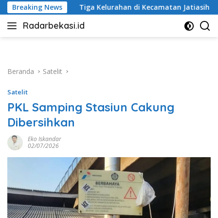
Langsung
ga Kelurahan di Kecamatan Jatiasih Belum Cairkan Dana RW Bek
Breaking News
ke
Radarbekasi.id
konten
Berita
Bekasi
Nomor
Satu
Beranda
Satelit
Satelit
PKL Samping Stasiun Cakung
Dibersihkan
Eko Iskandar
02/07/2026