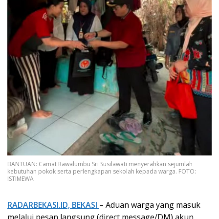
BANTUAN: Camat Rawalumbu Sri Susilawati menyerahkan sejumlah
kebutuhan pokok serta perlengkapan sekolah kepada warga. FOTO:
ISTIMEWA
RADARBEKASI.ID, BEKASI
– Aduan warga yang masuk
melalui pesan langsung (direct message/DM) akun