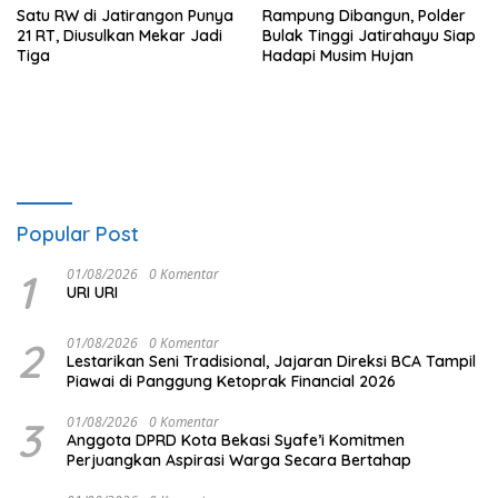
Satu RW di Jatirangon Punya
Rampung Dibangun, Polder
21 RT, Diusulkan Mekar Jadi
Bulak Tinggi Jatirahayu Siap
Tiga
Hadapi Musim Hujan
Popular Post
1
01/08/2026
0 Komentar
URI URI
2
01/08/2026
0 Komentar
Lestarikan Seni Tradisional, Jajaran Direksi BCA Tampil
Piawai di Panggung Ketoprak Financial 2026
3
01/08/2026
0 Komentar
Anggota DPRD Kota Bekasi Syafe’i Komitmen
Perjuangkan Aspirasi Warga Secara Bertahap