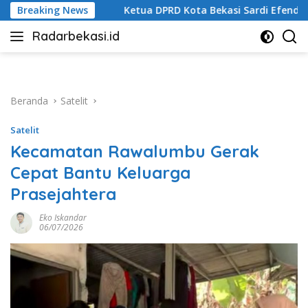
Langsung
 Kota Bekasi Sardi Efendi: Efisiensi Anggaran Jangan Ganggu P
Breaking News
ke
Radarbekasi.id
konten
Berita
Bekasi
Nomor
Satu
Beranda
Satelit
Satelit
Kecamatan Rawalumbu Gerak
Cepat Bantu Keluarga
Prasejahtera
Eko Iskandar
06/07/2026