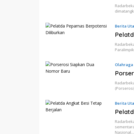
Radarbekas
dimatangk
Berita Ut
Pelatd
Radarbeka
Paralimpik
Olahraga
Porser
Radarbeka
(Porseros
Berita Ut
Pelatd
Radarbeka
sementara
Nasional