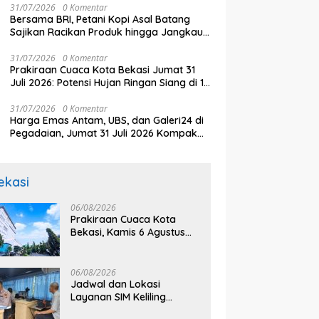
31/07/2026
0 Komentar
Bersama BRI, Petani Kopi Asal Batang
Sajikan Racikan Produk hingga Jangkau
Pasar Dunia
31/07/2026
0 Komentar
Prakiraan Cuaca Kota Bekasi Jumat 31
Juli 2026: Potensi Hujan Ringan Siang di 12
Kecamatan
31/07/2026
0 Komentar
Harga Emas Antam, UBS, dan Galeri24 di
Pegadaian, Jumat 31 Juli 2026 Kompak
Naik
ekasi
06/08/2026
Prakiraan Cuaca Kota
Bekasi, Kamis 6 Agustus
2026, BMKG: Diprediksi
Cerah Terik
06/08/2026
Jadwal dan Lokasi
Layanan SIM Keliling
Bekasi Kamis 6 Agustus