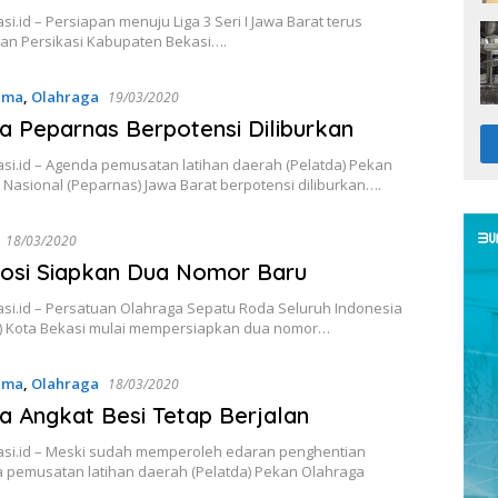
i.id – Persiapan menuju Liga 3 Seri I Jawa Barat terus
an Persikasi Kabupaten Bekasi….
ama
,
Olahraga
19/03/2020
a Peparnas Berpotensi Diliburkan
si.id – Agenda pemusatan latihan daerah (Pelatda) Pekan
 Nasional (Peparnas) Jawa Barat berpotensi diliburkan….
18/03/2020
osi Siapkan Dua Nomor Baru
si.id – Persatuan Olahraga Sepatu Roda Seluruh Indonesia
i) Kota Bekasi mulai mempersiapkan dua nomor…
ama
,
Olahraga
18/03/2020
a Angkat Besi Tetap Berjalan
si.id – Meski sudah memperoleh edaran penghentian
 pemusatan latihan daerah (Pelatda) Pekan Olahraga
…