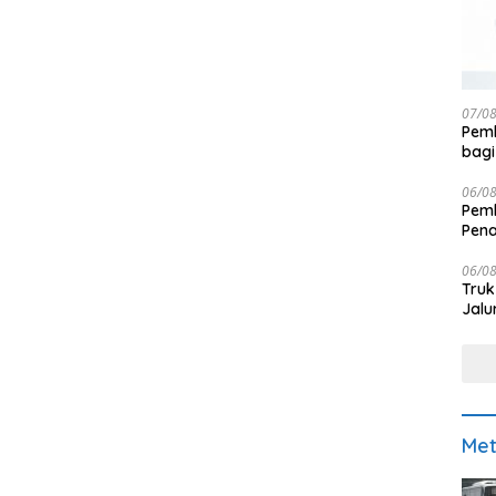
07/0
Pemk
bagi
06/0
Pemk
Pen
06/0
Truk
Jalu
Met