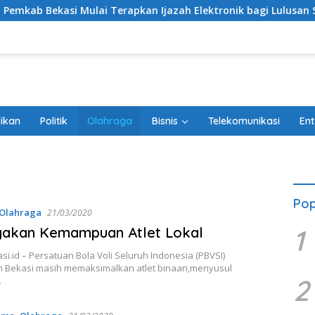
 Bekasi Mulai Terapkan Ijazah Elektronik bagi Lulusan SD dan
ikan
Politik
Olahraga
Bisnis
Telekomunikasi
Ent
Pop
Olahraga
21/03/2020
1
yakan Kemampuan Atlet Lokal
i.id – Persatuan Bola Voli Seluruh Indonesia (PBVSI)
 Bekasi masih memaksimalkan atlet binaan,menyusul
2
…