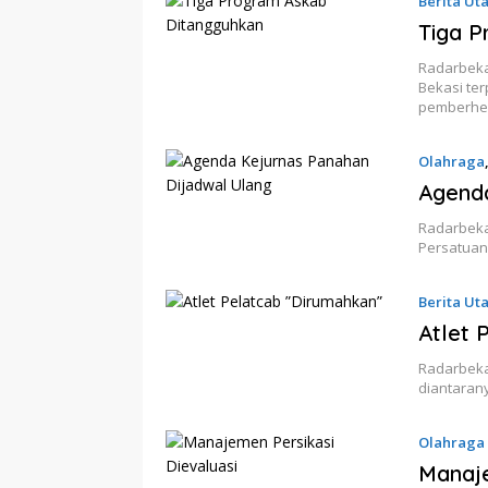
Berita Ut
Tiga 
Radarbeka
Bekasi te
pemberhe
Olahraga
Agenda
Radarbeka
Persatuan
Berita Ut
Atlet 
Radarbekas
diantaran
Olahraga
Manaje