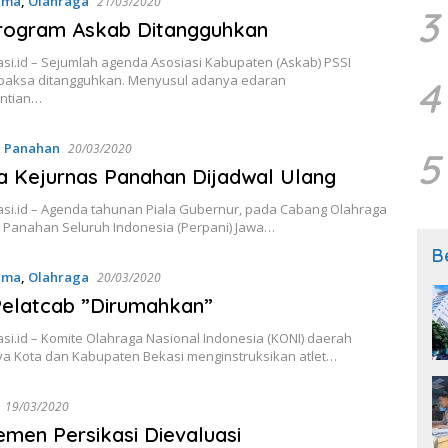
ama
,
Olahraga
21/03/2020
3
Program Askab Ditangguhkan
si.id – Sejumlah agenda Asosiasi Kabupaten (Askab) PSSI
rpaksa ditangguhkan. Menyusul adanya edaran
4
ntian…
,
Panahan
20/03/2020
5
 Kejurnas Panahan Dijadwal Ulang
si.id – Agenda tahunan Piala Gubernur, pada Cabang Olahraga
 Panahan Seluruh Indonesia (Perpani) Jawa…
B
ama
,
Olahraga
20/03/2020
Pelatcab ”Dirumahkan”
i.id – Komite Olahraga Nasional Indonesia (KONI) daerah
ya Kota dan Kabupaten Bekasi menginstruksikan atlet…
19/03/2020
men Persikasi Dievaluasi