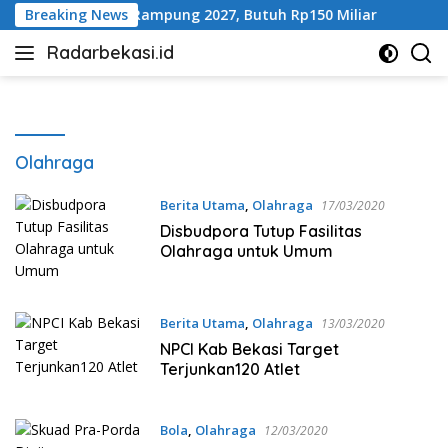
Langsung
 Ditarget Rampung 2027, Butuh Rp150 Miliar
Breaking News
100 Har
ke
Radarbekasi.id
konten
Berita
Bekasi
Nomor
Satu
Olahraga
Berita Utama
,
Olahraga
17/03/2020
Disbudpora Tutup Fasilitas
Olahraga untuk Umum
Berita Utama
,
Olahraga
13/03/2020
NPCI Kab Bekasi Target
Terjunkan120 Atlet
Bola
,
Olahraga
12/03/2020