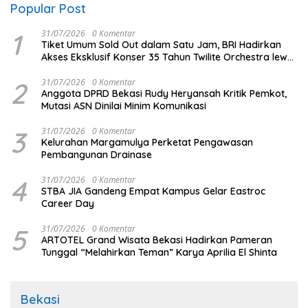
Popular Post
1
31/07/2026
0 Komentar
Tiket Umum Sold Out dalam Satu Jam, BRI Hadirkan
Akses Eksklusif Konser 35 Tahun Twilite Orchestra lewat
BRImo
2
31/07/2026
0 Komentar
Anggota DPRD Bekasi Rudy Heryansah Kritik Pemkot,
Mutasi ASN Dinilai Minim Komunikasi
3
31/07/2026
0 Komentar
Kelurahan Margamulya Perketat Pengawasan
Pembangunan Drainase
4
31/07/2026
0 Komentar
STBA JIA Gandeng Empat Kampus Gelar Eastroc
Career Day
5
31/07/2026
0 Komentar
ARTOTEL Grand Wisata Bekasi Hadirkan Pameran
Tunggal “Melahirkan Teman” Karya Aprilia El Shinta
Bekasi