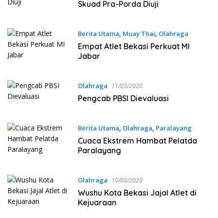
Skuad Pra-Porda Diuji
Berita Utama
,
Muay Thai
,
Olahraga
12/03/2020
Empat Atlet Bekasi Perkuat MI
Jabar
Olahraga
11/03/2020
Pengcab PBSI Dievaluasi
Berita Utama
,
Olahraga
,
Paralayang
11/03/2020
Cuaca Ekstrem Hambat Pelatda
Paralayang
Olahraga
10/03/2020
Wushu Kota Bekasi Jajal Atlet di
Kejuaraan