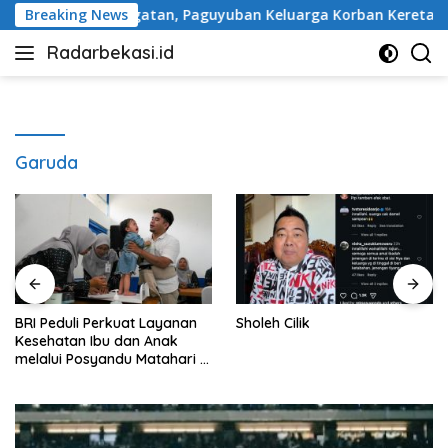
Langsung
 Tugu Peringatan, Paguyuban Keluarga Korban Kereta Bekasi T
Breaking News
ke
Radarbekasi.id
konten
Berita
Bekasi
Nomor
Satu
Garuda
BRI Peduli Perkuat Layanan
Sholeh Cilik
Kesehatan Ibu dan Anak
melalui Posyandu Matahari di
Desa Brilian Hargobinangun
Sleman