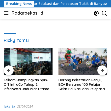
Langsung
0 Pelajar Gelar Edukasi dan Pelepasan Tukik di Banyuwangi
Breaking News
ke
Radarbekasi.id
konten
Berita
Bekasi
Nomor
Satu
Ricky Yamsi
Telkom Rampungkan Spin-
Dorong Pelestarian Penyu,
Off InfraCo Tahap 2,
BCA Bersama 100 Pelajar
InfraNexia Jadi Pilar Utama
Gelar Edukasi dan Pelepasan
Bisnis Wholesale Connectivity
Tukik di Banyuwangi
Jakarta
28/06/2024