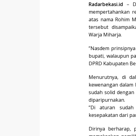
Radarbekasi.id
– DP
mempertahankan re
atas nama Rohim Mi
tersebut disampa
Warja Miharja.
”Nasdem prinsipnya
bupati, walaupun par
DPRD Kabupaten Bekas
Menurutnya, di da
kewenangan dalam ha
sudah solid dengan
diparipurnakan.
”Di aturan sudah 
kesepakatan dari part
Dirinya berharap, 