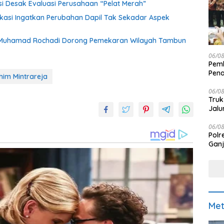
 Desak Evaluasi Perusahaan “Pelat Merah”
asi Ingatkan Perubahan Dapil Tak Sekadar Aspek
 Muhamad Rochadi Dorong Pemekaran Wilayah Tambun
06/0
Pemk
Pen
him Mintrareja
06/0
Truk
Jalu
06/0
Polr
Ganj
Met