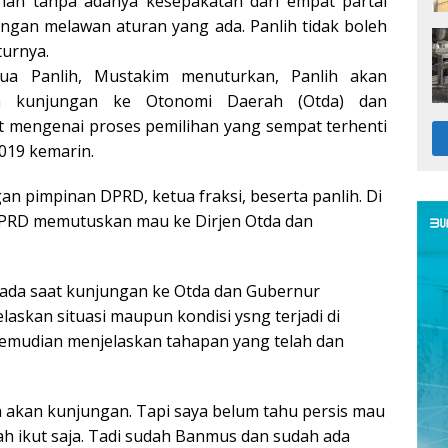
an tanpa adanya kesepakatan dari empat partai
jangan melawan aturan yang ada. Panlih tidak boleh
turnya.
tua Panlih, Mustakim menuturkan, Panlih akan
n kunjungan ke Otonomi Daerah (Otda) dan
t mengenai proses pemilihan yang sempat terhenti
019 kemarin.
gan pimpinan DPRD, ketua fraksi, beserta panlih. Di
DPRD memutuskan mau ke Dirjen Otda dan
ada saat kunjungan ke Otda dan Gubernur
askan situasi maupun kondisi ysng terjadi di
emudian menjelaskan tahapan yang telah dan
a akan kunjungan. Tapi saya belum tahu persis mau
ah ikut saja. Tadi sudah Banmus dan sudah ada