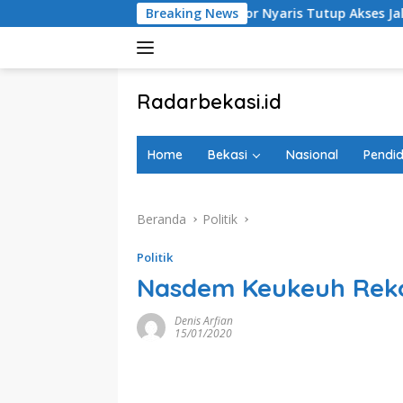
Langsung
tiraden Longsor Nyaris Tutup Akses Jalan
Breaking News
100 Hari Berl
ke
konten
tutup
Radarbekasi.id
Berita
Bekasi
Home
Bekasi
Nasional
Pendid
Nomor
Satu
Beranda
Politik
Politik
Nasdem Keukeuh Reko
Denis Arfian
15/01/2020