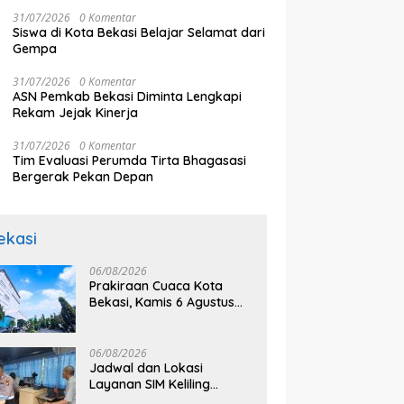
Tahun Ini Lebih Parah
31/07/2026
0 Komentar
Siswa di Kota Bekasi Belajar Selamat dari
Gempa
31/07/2026
0 Komentar
ASN Pemkab Bekasi Diminta Lengkapi
Rekam Jejak Kinerja
31/07/2026
0 Komentar
Tim Evaluasi Perumda Tirta Bhagasasi
Bergerak Pekan Depan
ekasi
06/08/2026
Prakiraan Cuaca Kota
Bekasi, Kamis 6 Agustus
2026, BMKG: Diprediksi
Cerah Terik
06/08/2026
Jadwal dan Lokasi
Layanan SIM Keliling
Bekasi Kamis 6 Agustus