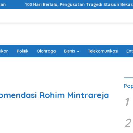
alu, Pengusutan Tragedi Stasiun Bekasi Timur Belum Tuntas
ikan
Politik
Olahraga
Bisnis
Telekomunikasi
Ent
Pop
mendasi Rohim Mintrareja
1
2