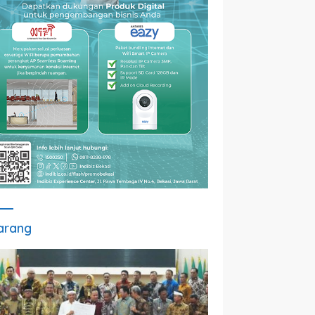
arang