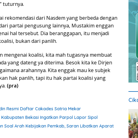
” tuturnya.
i rekomendasi dari Nasdem yang berbeda dengan
dari partai pengusung lainnya, Mustakim enggan
nai hal tersebut. Dia beranggapan, itu menjadi
alisi, bukan dari panlih.
san mengenai koalisi, kita mah tugasnya membuat
ada yang dateng ya diterima. Besok kita ke Dirjen
gaimana arahannya. Kita enggak mau ke subjek
kan hak panlih, tapi itu hak partai koalisi yang
ya.
(pra)
Cik
udin Resmi Daftar Cakades Satria Mekar
Kabupaten Bekasi Ingatkan Parpol Lapor Sipol
kan Soal Arah Kebijakan Pemkab, Saran Libatkan Aparat