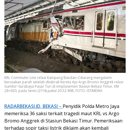
KRL Commuter Line relasi Kampung Bandan–Cikarang mengalami
kerusakan parah setelah ditabrak Kereta Api Argo Bromo Anggrek relasi
Gambir–Surabaya Pasar Turi di emplasemen Stasiun Bekasi Timur, KM
28+920, pada Senin (27/4) pukul 20.52 WIB. FOTO: ISTIMEWA
RADARBEKASI.ID, BEKASI –
Penyidik Polda Metro Jaya
memeriksa 36 saksi terkait tragedi maut KRL vs Argo
Bromo Anggrek di Stasiun Bekasi Timur. Pemeriksaan
terhadap sopir taksi listrik diklaim akan kembali