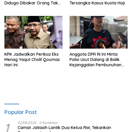
Diduga Dibakar Orang Tak
Tersangka Kasus Kuota Haji
Dikenal
KPK Jadwalkan Periksa Eks
Anggota DPR RI Ini Minta
Menag Yaqut Cholil Qoumas
Polisi Usut Dalang di Balik
Hari Ini
Kejanggalan Pembunuhan
Ermanto Usman, Jatibening
Popular Post
1
02/08/2026
0 Komentar
Camat Jatiasih Lantik Dua Ketua RW, Tekankan