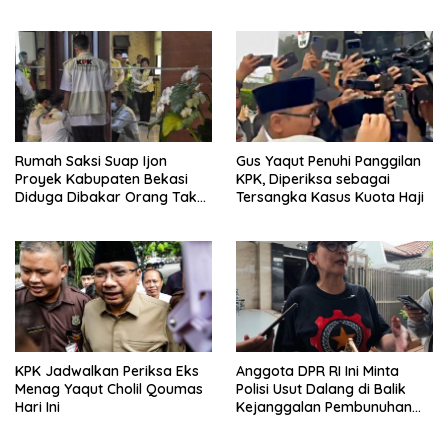
Digiring ke Rutan
Rumah Saksi Suap Ijon
Gus Yaqut Penuhi Panggilan
Proyek Kabupaten Bekasi
KPK, Diperiksa sebagai
Diduga Dibakar Orang Tak
Tersangka Kasus Kuota Haji
Dikenal
KPK Jadwalkan Periksa Eks
Anggota DPR RI Ini Minta
Menag Yaqut Cholil Qoumas
Polisi Usut Dalang di Balik
Hari Ini
Kejanggalan Pembunuhan
Ermanto Usman, Jatibening