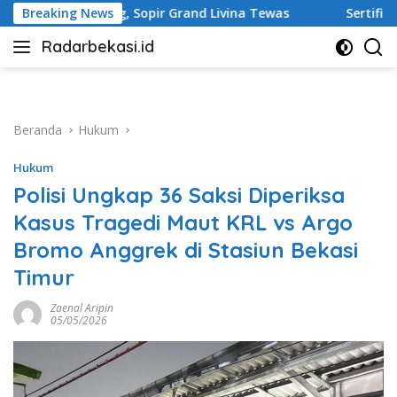
Langsung
r Grand Livina Tewas
Breaking News
Sertifikasi Aset Pemkab Bekasi 
ke
Radarbekasi.id
konten
Berita
Bekasi
Nomor
Satu
Beranda
Hukum
Hukum
Polisi Ungkap 36 Saksi Diperiksa
Kasus Tragedi Maut KRL vs Argo
Bromo Anggrek di Stasiun Bekasi
Timur
Zaenal Aripin
05/05/2026