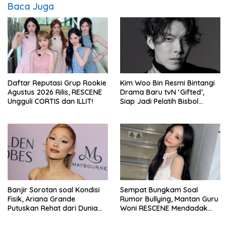
Baca Juga
Daftar Reputasi Grup Rookie
Kim Woo Bin Resmi Bintangi
Agustus 2026 Rilis, RESCENE
Drama Baru tvN ‘Gifted’,
Ungguli CORTIS dan ILLIT!
Siap Jadi Pelatih Bisbol
Berkekuatan Istimewa
Banjir Sorotan soal Kondisi
Sempat Bungkam Soal
Fisik, Ariana Grande
Rumor Bullying, Mantan Guru
Putuskan Rehat dari Dunia
Woni RESCENE Mendadak
Hiburan
Bongkar Hal Tak Terduga!