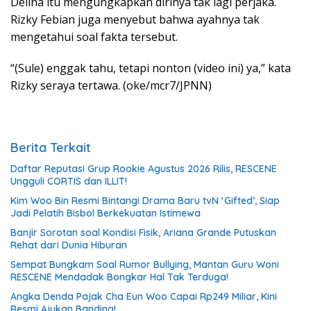
Delina itu mengungkapkan dirinya tak lagi perjaka.
Rizky Febian juga menyebut bahwa ayahnya tak
mengetahui soal fakta tersebut.
“(Sule) enggak tahu, tetapi nonton (video ini) ya,” kata
Rizky seraya tertawa. (oke/mcr7/JPNN)
Berita Terkait
Daftar Reputasi Grup Rookie Agustus 2026 Rilis, RESCENE
Ungguli CORTIS dan ILLIT!
Kim Woo Bin Resmi Bintangi Drama Baru tvN ‘Gifted’, Siap
Jadi Pelatih Bisbol Berkekuatan Istimewa
Banjir Sorotan soal Kondisi Fisik, Ariana Grande Putuskan
Rehat dari Dunia Hiburan
Sempat Bungkam Soal Rumor Bullying, Mantan Guru Woni
RESCENE Mendadak Bongkar Hal Tak Terduga!
Angka Denda Pajak Cha Eun Woo Capai Rp249 Miliar, Kini
Resmi Ajukan Banding!