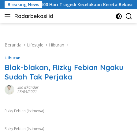
Langsung
Tragedi Kecelakaan Kereta Bekasi Timur, Keluarga Korban Gela
Breaking News
ke
Radarbekasi.id
konten
Berita
Bekasi
Nomor
Satu
Beranda
Lifestyle
Hiburan
Hiburan
Blak-blakan, Rizky Febian Ngaku
Sudah Tak Perjaka
Eko Iskandar
28/04/2021
Rizky Febian (Istimewa)
Rizky Febian (Istimewa)