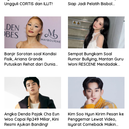
Ungguli CORTIS dan ILLIT!
Siap Jadi Pelatih Bisbol
Berkekuatan Istimewa
Banjir Sorotan soal Kondisi
Sempat Bungkam Soal
Fisik, Ariana Grande
Rumor Bullying, Mantan Guru
Putuskan Rehat dari Dunia
Woni RESCENE Mendadak
Hiburan
Bongkar Hal Tak Terduga!
Angka Denda Pajak Cha Eun
Kim Soo Hyun Kirim Pesan ke
Woo Capai Rp249 Miliar, Kini
Penggemar Lewat Video,
Resmi Ajukan Banding!
Isyarat Comeback Makin