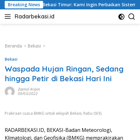
Langsung
mur: Kami Ingin Perbaikan Sistem Keselamatan Lebih Dulu
Breaking News
ke
Radarbekasi.id
konten
Berita
Bekasi
Nomor
Satu
Beranda
Bekasi
Bekasi
Waspada Hujan Ringan, Sedang
hingga Petir di Bekasi Hari Ini
Zaenal Aripin
09/03/2022
Prakiraan cuaca BMKG untuk wilayah Bekasi, Rabu (9/3).
RADARBEKASI.ID, BEKASI-Badan Meteorologi,
Klimatologi, dan Geofisika (BMKG) memprakirakan