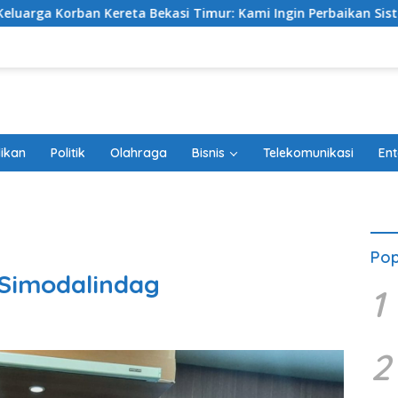
si Timur: Kami Ingin Perbaikan Sistem Keselamatan Lebih Dul
ikan
Politik
Olahraga
Bisnis
Telekomunikasi
Ent
Pop
 Simodalindag
1
2