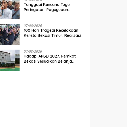
Tanggapi Rencana Tugu
Peringatan, Paguyuban
Keluarga Korban Kereta
Bekasi Timur: Kami Ingin
Perbaikan Sistem Keselamatan
07/08/2026
Lebih Dulu
100 Hari Tragedi Kecelakaan
Kereta Bekasi Timur, Realisasi
Santunan Gubernur Jabar
Belum Merata
07/08/2026
Hadapi APBD 2027, Pemkot
Bekasi Sesuaikan Belanja
Perangkat Daerah