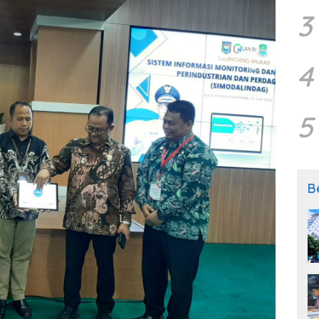
3
4
5
B