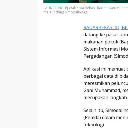
LAUNCHING: Pj Wali Kota Bekasi, Raden Gani Muham
melaunching Simodalindag.
RADARBEKASI.ID, BE
datang ke pasar un
makanan pokok (Bapok
Sistem Informasi Mo
Pergadangan (Simoda
Aplikasi ini memuat 
berbagai data di bi
meresmikan peluncur
Gani Muhammad, me
merupakan langkah st
Selain itu, Simodal
(Pemda) dalam menin
teknologi.