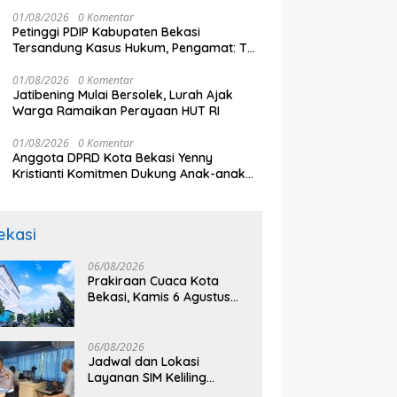
01/08/2026
0 Komentar
Petinggi PDIP Kabupaten Bekasi
Tersandung Kasus Hukum, Pengamat: Tak
Ganggu Suara Partai
01/08/2026
0 Komentar
Jatibening Mulai Bersolek, Lurah Ajak
Warga Ramaikan Perayaan HUT RI
01/08/2026
0 Komentar
Anggota DPRD Kota Bekasi Yenny
Kristianti Komitmen Dukung Anak-anak
Berani Bermimpi
ekasi
06/08/2026
Prakiraan Cuaca Kota
Bekasi, Kamis 6 Agustus
2026, BMKG: Diprediksi
Cerah Terik
06/08/2026
Jadwal dan Lokasi
Layanan SIM Keliling
Bekasi Kamis 6 Agustus