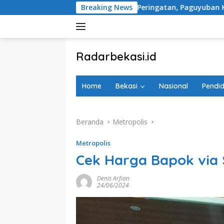
Langsung
cana Tugu Peringatan, Paguyuban Keluarga Korban Kereta Beka
Breaking News
ke
konten
tutup
Radarbekasi.id
Berita
Bekasi
Home
Bekasi
Nasional
Pendid
Nomor
Satu
Beranda
Metropolis
Metropolis
Cek Harga Bapok via
Denis Arfian
24/06/2024