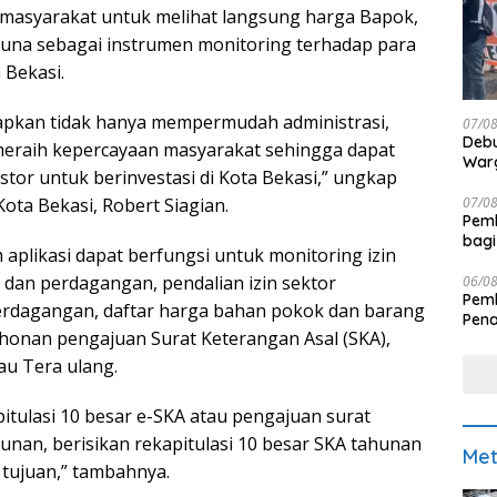
 masyarakat untuk melihat langsung harga Bapok,
erguna sebagai instrumen monitoring terhadap para
 Bekasi.
apkan tidak hanya mempermudah administrasi,
07/0
Debu
meraih kepercayaan masyarakat sehingga dapat
Warg
tor untuk berinvestasi di Kota Bekasi,” ungkap
07/0
ota Bekasi, Robert Siagian.
Pemk
bagi
 aplikasi dapat berfungsi untuk monitoring izin
 dan perdagangan, pendalian izin sektor
06/0
Pemk
erdagangan, daftar harga bahan pokok dan barang
Pen
honan pengajuan Surat Keterangan Asal (SKA),
au Tera ulang.
pitulasi 10 besar e-SKA atau pengajuan surat
unan, berisikan rekapitulasi 10 besar SKA tahunan
Met
tujuan,” tambahnya.