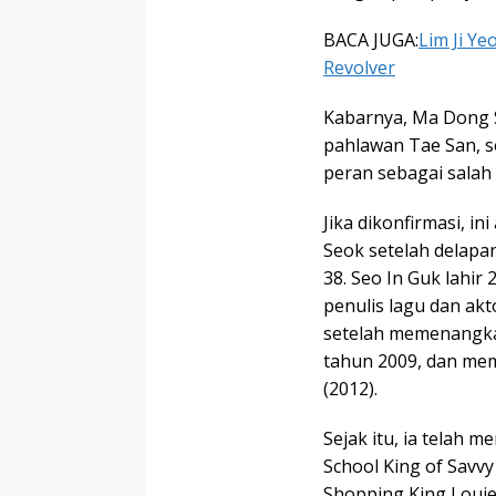
BACA JUGA:
Lim Ji Y
Revolver
Kabarnya, Ma Dong S
pahlawan Tae San, 
peran sebagai salah 
Jika dikonfirmasi, i
Seok setelah delapa
38. Seo In Guk lahir
penulis lagu dan akt
setelah memenangkan
tahun 2009, dan me
(2012).
Sejak itu, ia telah m
School King of Savvy
Shopping King Louie 