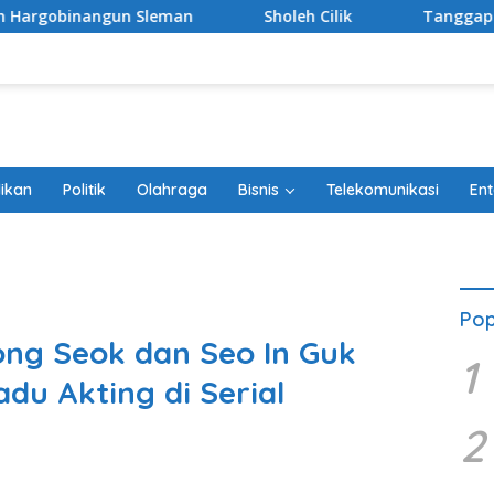
Sholeh Cilik
Tanggapi Rencana Tugu Peringatan, P
ikan
Politik
Olahraga
Bisnis
Telekomunikasi
Ent
Pop
ng Seok dan Seo In Guk
1
du Akting di Serial
2