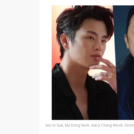
Seo In Guk, Ma Dong Seok, dan Ji Chang Wook. (Soo