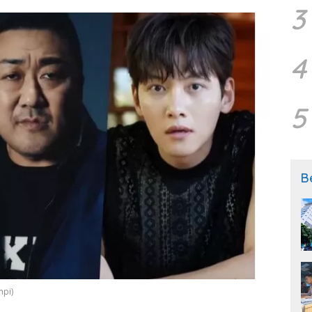
3
4
5
B
mpi)