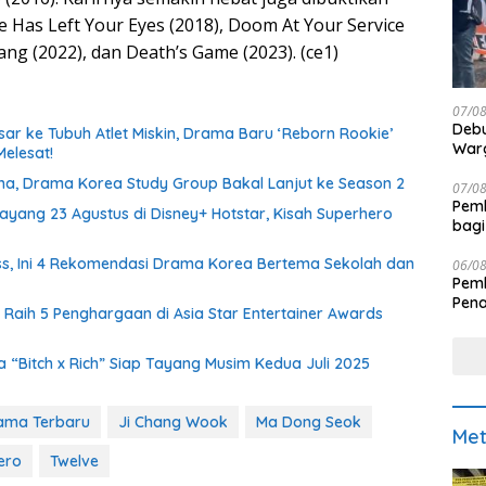
le Has Left Your Eyes (2018), Doom At Your Service
ng (2022), dan Death’s Game (2023). (ce1)
07/0
Debu
ar ke Tubuh Atlet Miskin, Drama Baru ‘Reborn Rookie’
Warg
Melesat!
ma, Drama Korea Study Group Bakal Lanjut ke Season 2
07/0
Pemk
ayang 23 Agustus di Disney+ Hotstar, Kisah Superhero
bagi
s, Ini 4 Rekomendasi Drama Korea Bertema Sekolah dan
06/0
Pemk
Pen
 Raih 5 Penghargaan di Asia Star Entertainer Awards
 “Bitch x Rich” Siap Tayang Musim Kedua Juli 2025
ama Terbaru
Ji Chang Wook
Ma Dong Seok
Met
ero
Twelve