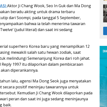
ASI-
Aktor Ji Chang Wook, Seo In Guk dan Ma Dong
nakan beradu akting untuk drama terbaru
kutip dari Soompi, pada tanggal 5 September,
menyampaikan bahwa ia telah menerima tawaran
elve’ (judul literal) dan saat ini sedang
erial superhero Korea baru yang menampilkan 12
sing mewakili salah satu hewan zodiak, saat
uk melindungi Semenanjung Korea dari roh jahat.
l Reply 1997 itu dilaporkan dalam pembicaraan
 akan diperankannya.
tahun lalu, agensi Ma Dong Seok juga menyatakan
t secara positif meninjau tawarannya untuk
tersebut. Kemudian Ji Chang Wook dilaporkan pada
tawari peran dan saat ini juga sedang meninjaunya
 baik.