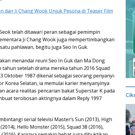
eon dan Ji Chang Wook Unjuk Pesona di Teaser Film
eok telah ditawari peran sebagai pemimpin
sementara Ji Chang Wook juga mempertimbangkan
satu pahlawan, begitu juga Seo In Guk.
ni akan menandai reuni Seo In Guk dan Ma Dong
n tahun setelah drama mereka tahun 2016 Squad
 23 Oktober 1987 dikenal sebagai seorang penyanyi-
or Korea Selatan, ia memulai karier menyanyinya
 acara realitas pencarian bakat Superstar K pada
Cik
mbuat terobosan aktingnya dalam Reply 1997
embintangi serial televisi Master’s Sun (2013), High
 (2014), Hello Monster (2015), Squad 38 (2016),
(2016). Karirnya semakin hebat juga dibuktikan