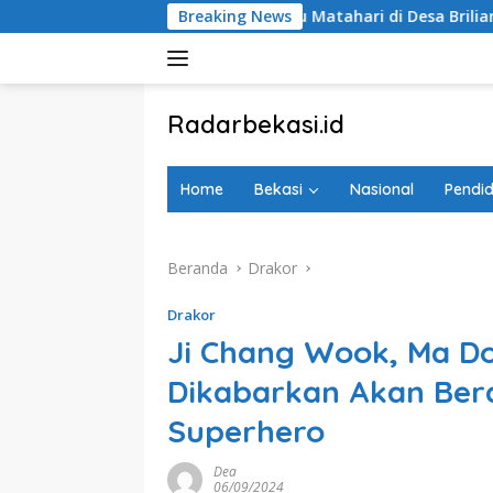
Langsung
ui Posyandu Matahari di Desa Brilian Hargobinangun Sleman
Breaking News
ke
konten
tutup
Radarbekasi.id
Berita
Bekasi
Home
Bekasi
Nasional
Pendid
Nomor
Satu
Beranda
Drakor
Drakor
Ji Chang Wook, Ma Do
Dikabarkan Akan Bera
Superhero
Dea
06/09/2024