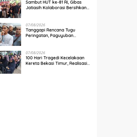
Sambut HUT ke-81 RI, Gibas
Jatiasih Kolaborasi Bersihkan
Lingkungan Bersama Pemkot
Bekasi
07/08/2026
Tanggapi Rencana Tugu
Peringatan, Paguyuban
Keluarga Korban Kereta
Bekasi Timur: Kami Ingin
Perbaikan Sistem Keselamatan
07/08/2026
Lebih Dulu
100 Hari Tragedi Kecelakaan
Kereta Bekasi Timur, Realisasi
Santunan Gubernur Jabar
Belum Merata