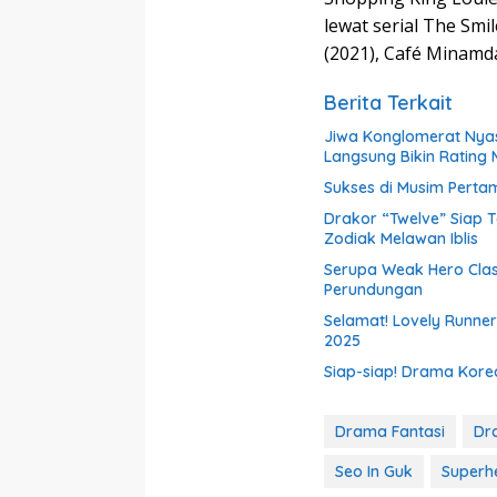
lewat serial The Smi
(2021), Café Minamda
Berita Terkait
Jiwa Konglomerat Nyas
Langsung Bikin Rating 
Sukses di Musim Perta
Drakor “Twelve” Siap T
Zodiak Melawan Iblis
Serupa Weak Hero Clas
Perundungan
Selamat! Lovely Runner
2025
Siap-siap! Drama Korea
Drama Fantasi
Dr
Seo In Guk
Superh