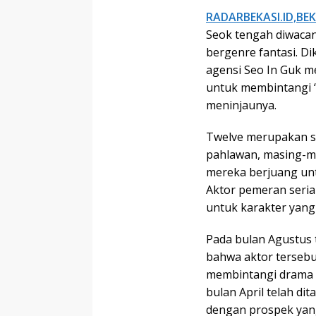
RADARBEKASI.ID,BEK
Seok tengah diwaca
bergenre fantasi. Di
agensi Seo In Guk 
untuk membintangi ‘Tw
meninjaunya.
Twelve merupakan s
pahlawan, masing-ma
mereka berjuang unt
Aktor pemeran seria
untuk karakter yang
Pada bulan Agustus 
bahwa aktor tersebu
membintangi drama 
bulan April telah di
dengan prospek yang