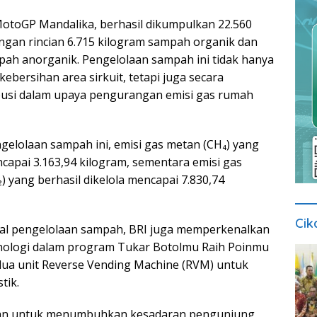
otoGP Mandalika, berhasil dikumpulkan 22.560
gan rincian 6.715 kilogram sampah organik dan
pah anorganik. Pengelolaan sampah ini tidak hanya
bersihan area sirkuit, tetapi juga secara
busi dalam upaya pengurangan emisi gas rumah
gelolaan sampah ini, emisi gas metan (CH₄) yang
ncapai 3.163,94 kilogram, sementara emisi gas
) yang berhasil dikelola mencapai 7.830,74
Cik
hal pengelolaan sampah, BRI juga memperkenalkan
knologi dalam program Tukar Botolmu Raih Poinmu
dua unit Reverse Vending Machine (RVM) untuk
tik.
uan untuk menumbuhkan kesadaran pengunjung