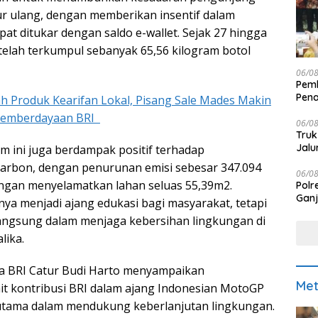
r ulang, dengan memberikan insentif dalam
at ditukar dengan saldo e-wallet. Sejak 27 hingga
telah terkumpul sebanyak 65,56 kilogram botol
06/0
Pemk
Pen
 Produk Kearifan Lokal, Pisang Sale Mades Makin
Pemberdayaan BRI
06/0
Truk
Jalu
m ini juga berdampak positif terhadap
arbon, dengan penurunan emisi sebesar 347.094
06/0
ngan menyelamatkan lahan seluas 55,39m2.
Polr
Ganj
nya menjadi ajang edukasi bagi masyarakat, tetapi
langsung dalam menjaga kebersihan lingkungan di
lika.
ma BRI Catur Budi Harto menyampaikan
Met
t kontribusi BRI dalam ajang Indonesian MotoGP
rutama dalam mendukung keberlanjutan lingkungan.