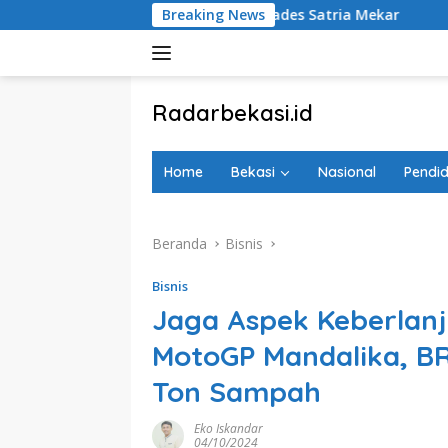
Langsung
in Resmi Daftar Cakades Satria Mekar
Breaking News
Rombak Pengurus
ke
konten
tutup
Radarbekasi.id
Berita
Bekasi
Home
Bekasi
Nasional
Pendid
Nomor
Satu
Beranda
Bisnis
Bisnis
Jaga Aspek Keberlan
MotoGP Mandalika, BRI
Ton Sampah
Eko Iskandar
04/10/2024