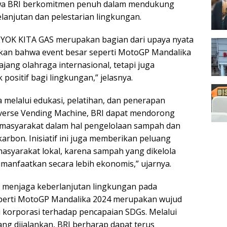
wa BRI berkomitmen penuh dalam mendukung
njutan dan pelestarian lingkungan.
 YOK KITA GAS merupakan bagian dari upaya nyata
kan bahwa event besar seperti MotoGP Mandalika
ajang olahraga internasional, tetapi juga
ositif bagi lingkungan,” jelasnya.
 melalui edukasi, pelatihan, dan penerapan
everse Vending Machine, BRI dapat mendorong
 masyarakat dalam hal pengelolaan sampah dan
arbon. Inisiatif ini juga memberikan peluang
asyarakat lokal, karena sampah yang dikelola
imanfaatkan secara lebih ekonomis,” ujarnya.
 menjaga keberlanjutan lingkungan pada
eperti MotoGP Mandalika 2024 merupakan wujud
i korporasi terhadap pencapaian SDGs. Melalui
ng dijalankan, BRI berharap dapat terus