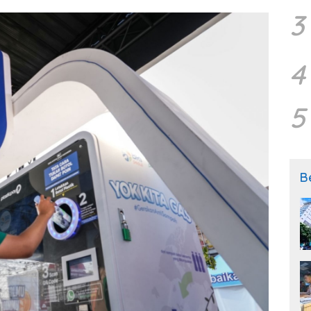
3
4
5
B