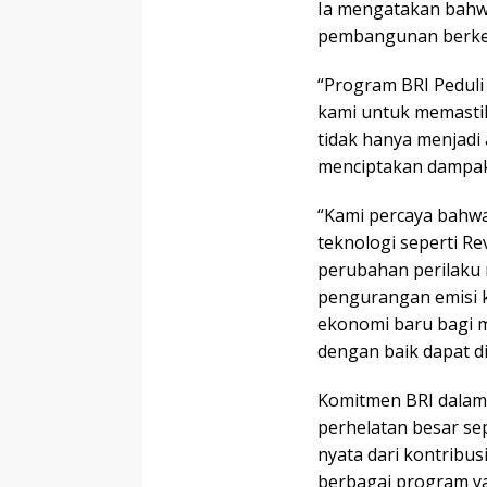
Ia mengatakan bah
pembangunan berkela
“Program BRI Peduli
kami untuk memasti
tidak hanya menjadi 
menciptakan dampak p
“Kami percaya bahwa
teknologi seperti R
perubahan perilaku
pengurangan emisi k
ekonomi baru bagi m
dengan baik dapat d
Komitmen BRI dalam
perhelatan besar s
nyata dari kontribus
berbagai program ya