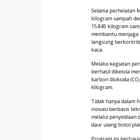
Selama perhelatan M
kilogram sampah den
15.845 kilogram sam
membantu menjaga ke
langsung berkontri
kaca.
Melalui kegiatan pen
berhasil dikelola me
karbon dioksida (CO₂
kilogram.
Tidak hanya dalam 
inovasi berbasis te
melalui penyediaan 
daur ulang botol plas
Program ini bertuj