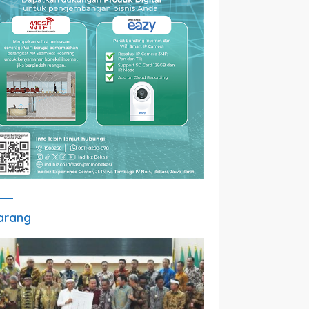
arang