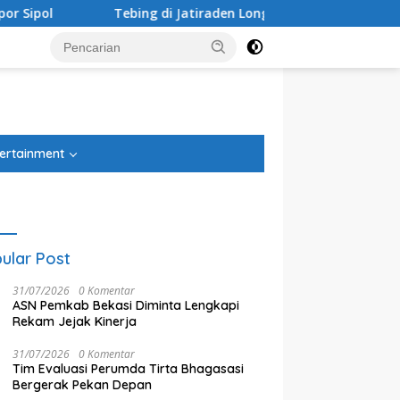
ebing di Jatiraden Longsor Nyaris Tutup Akses Jalan
10
tutup
ertainment
ular Post
31/07/2026
0 Komentar
ASN Pemkab Bekasi Diminta Lengkapi
Rekam Jejak Kinerja
31/07/2026
0 Komentar
Tim Evaluasi Perumda Tirta Bhagasasi
Bergerak Pekan Depan