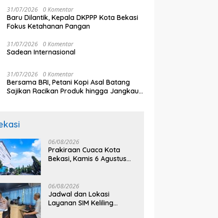
31/07/2026
0 Komentar
Baru Dilantik, Kepala DKPPP Kota Bekasi
Fokus Ketahanan Pangan
31/07/2026
0 Komentar
Sadean Internasional
31/07/2026
0 Komentar
Bersama BRI, Petani Kopi Asal Batang
Sajikan Racikan Produk hingga Jangkau
Pasar Dunia
ekasi
06/08/2026
Prakiraan Cuaca Kota
Bekasi, Kamis 6 Agustus
2026, BMKG: Diprediksi
Cerah Terik
06/08/2026
Jadwal dan Lokasi
Layanan SIM Keliling
Bekasi Kamis 6 Agustus