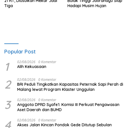
21 RT, Diusulkan Mekar Jadi
Bulak Tinggi Jatirahayu Siap
Tiga
Hadapi Musim Hujan
Popular Post
1
02/08/2026
0 Komentar
Alih Kekuasaan
2
02/08/2026
0 Komentar
BRI Peduli Tingkatkan Kapasitas Peternak Sapi Perah di
Malang lewat Program Klaster Unggulan
3
02/08/2026
0 Komentar
Anggota DPRD Syafe’i: Komisi III Perkuat Pengawasan
Aset Daerah dan BUMD
4
02/08/2026
0 Komentar
Akses Jalan Kincan Pondok Gede Ditutup Sebulan