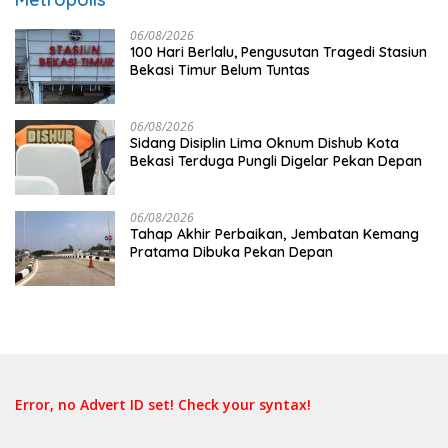
06/08/2026
100 Hari Berlalu, Pengusutan Tragedi Stasiun
Bekasi Timur Belum Tuntas
06/08/2026
Sidang Disiplin Lima Oknum Dishub Kota
Bekasi Terduga Pungli Digelar Pekan Depan
06/08/2026
Tahap Akhir Perbaikan, Jembatan Kemang
Pratama Dibuka Pekan Depan
Error, no Advert ID set! Check your syntax!