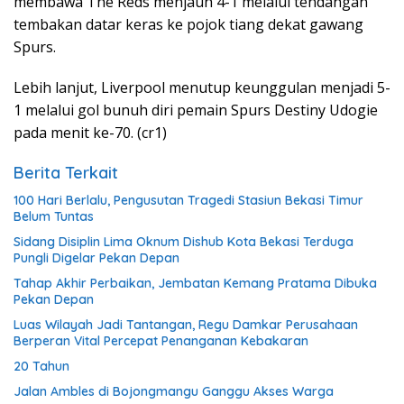
membawa The Reds menjauh 4-1 melalui tendangan
tembakan datar keras ke pojok tiang dekat gawang
Spurs.
Lebih lanjut, Liverpool menutup keunggulan menjadi 5-
1 melalui gol bunuh diri pemain Spurs Destiny Udogie
pada menit ke-70. (cr1)
Berita Terkait
100 Hari Berlalu, Pengusutan Tragedi Stasiun Bekasi Timur
Belum Tuntas
Sidang Disiplin Lima Oknum Dishub Kota Bekasi Terduga
Pungli Digelar Pekan Depan
Tahap Akhir Perbaikan, Jembatan Kemang Pratama Dibuka
Pekan Depan
Luas Wilayah Jadi Tantangan, Regu Damkar Perusahaan
Berperan Vital Percepat Penanganan Kebakaran
20 Tahun
Jalan Ambles di Bojongmangu Ganggu Akses Warga