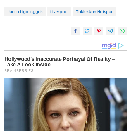
Juara Liga Inggris
Liverpool
Taklukkan Hotspur