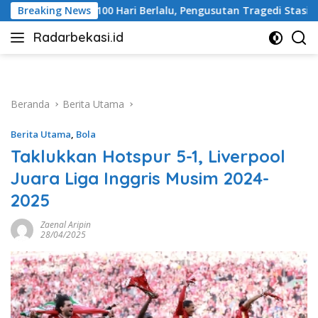
Langsung
Hari Berlalu, Pengusutan Tragedi Stasiun Bekasi Timur Belum 
Breaking News
ke
Radarbekasi.id
konten
Berita
Bekasi
Nomor
Satu
Beranda
Berita Utama
Berita Utama
,
Bola
Taklukkan Hotspur 5-1, Liverpool
Juara Liga Inggris Musim 2024-
2025
Zaenal Aripin
28/04/2025