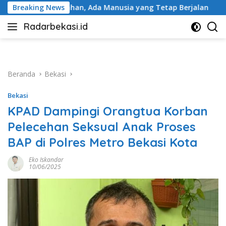
Langsung
Ada Manusia yang Tetap Berjalan
Breaking News
BRI Peduli Perkuat L
ke
Radarbekasi.id
konten
Berita
Bekasi
Nomor
Satu
Beranda
Bekasi
Bekasi
KPAD Dampingi Orangtua Korban
Pelecehan Seksual Anak Proses
BAP di Polres Metro Bekasi Kota
Eko Iskandar
10/06/2025