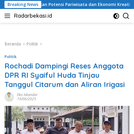
Langsung
otensi Pariwisata dan Ekonomi Kreatif
Breaking News
Alarm Pencemar
ke
Radarbekasi.id
konten
Berita
Bekasi
Nomor
Satu
Beranda
Politik
Politik
Rochadi Dampingi Reses Anggota
DPR RI Syaiful Huda Tinjau
Tanggul Citarum dan Aliran Irigasi
Eko Iskandar
19/06/2025