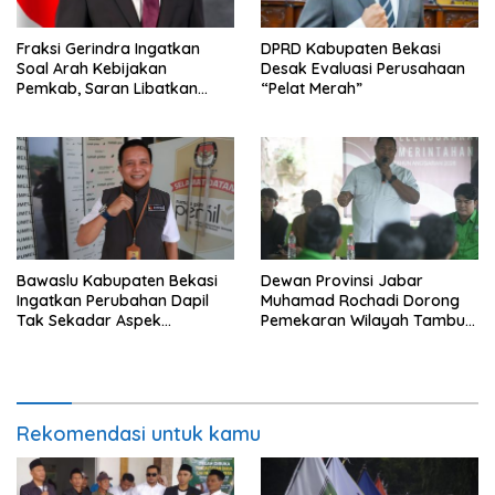
Fraksi Gerindra Ingatkan
DPRD Kabupaten Bekasi
Soal Arah Kebijakan
Desak Evaluasi Perusahaan
Pemkab, Saran Libatkan
“Pelat Merah”
Aparat Penegak Hukum
Bawaslu Kabupaten Bekasi
Dewan Provinsi Jabar
Ingatkan Perubahan Dapil
Muhamad Rochadi Dorong
Tak Sekadar Aspek
Pemekaran Wilayah Tambun
Administratif
Selatan
Rekomendasi untuk kamu