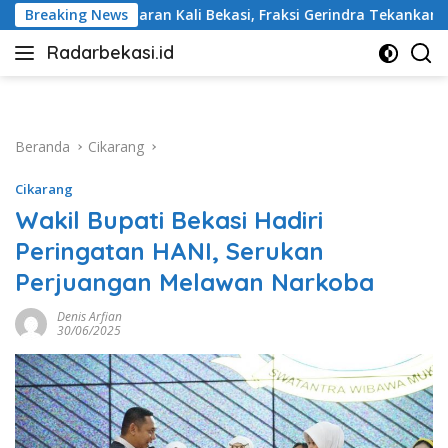
Langsung
 Bekasi, Fraksi Gerindra Tekankan Penanganan Serius
Breaking News
ke
Radarbekasi.id
konten
Berita
Bekasi
Nomor
Satu
Beranda
Cikarang
Cikarang
Wakil Bupati Bekasi Hadiri
Peringatan HANI, Serukan
Perjuangan Melawan Narkoba
Denis Arfian
30/06/2025