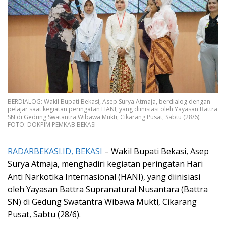
BERDIALOG: Wakil Bupati Bekasi, Asep Surya Atmaja, berdialog dengan
pelajar saat kegiatan peringatan HANI, yang diinisiasi oleh Yayasan Battra
SN di Gedung Swatantra Wibawa Mukti, Cikarang Pusat, Sabtu (28/6).
FOTO: DOKPIM PEMKAB BEKASI
RADARBEKASI.ID, BEKASI
– Wakil Bupati Bekasi, Asep
Surya Atmaja, menghadiri kegiatan peringatan Hari
Anti Narkotika Internasional (HANI), yang diinisiasi
oleh Yayasan Battra Supranatural Nusantara (Battra
SN) di Gedung Swatantra Wibawa Mukti, Cikarang
Pusat, Sabtu (28/6).