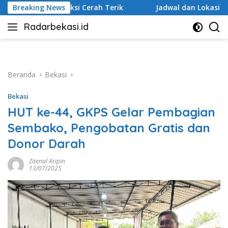
Langsung
 Cerah Terik
Breaking News
Jadwal dan Lokasi Layanan SIM Keliling Be
ke
Radarbekasi.id
konten
Berita
Bekasi
Nomor
Satu
Beranda
Bekasi
Bekasi
HUT ke-44, GKPS Gelar Pembagian
Sembako, Pengobatan Gratis dan
Donor Darah
Zaenal Aripin
13/07/2025