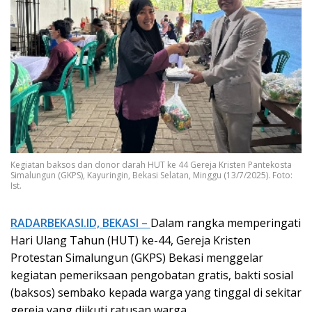
Kegiatan baksos dan donor darah HUT ke 44 Gereja Kristen Pantekosta
Simalungun (GKPS), Kayuringin, Bekasi Selatan, Minggu (13/7/2025). Foto:
Ist.
RADARBEKASI.ID, BEKASI –
Dalam rangka memperingati
Hari Ulang Tahun (HUT) ke-44, Gereja Kristen
Protestan Simalungun (GKPS) Bekasi menggelar
kegiatan pemeriksaan pengobatan gratis, bakti sosial
(baksos) sembako kepada warga yang tinggal di sekitar
gereja yang diikuti ratusan warga.