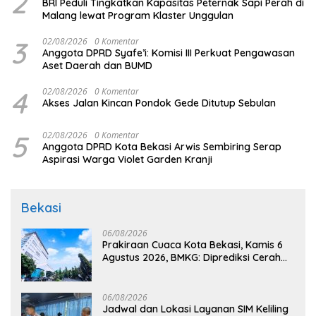
2
BRI Peduli Tingkatkan Kapasitas Peternak Sapi Perah di
Malang lewat Program Klaster Unggulan
3
02/08/2026
0 Komentar
Anggota DPRD Syafe’i: Komisi III Perkuat Pengawasan
Aset Daerah dan BUMD
4
02/08/2026
0 Komentar
Akses Jalan Kincan Pondok Gede Ditutup Sebulan
5
02/08/2026
0 Komentar
Anggota DPRD Kota Bekasi Arwis Sembiring Serap
Aspirasi Warga Violet Garden Kranji
Bekasi
06/08/2026
Prakiraan Cuaca Kota Bekasi, Kamis 6
Agustus 2026, BMKG: Diprediksi Cerah
Terik
06/08/2026
Jadwal dan Lokasi Layanan SIM Keliling