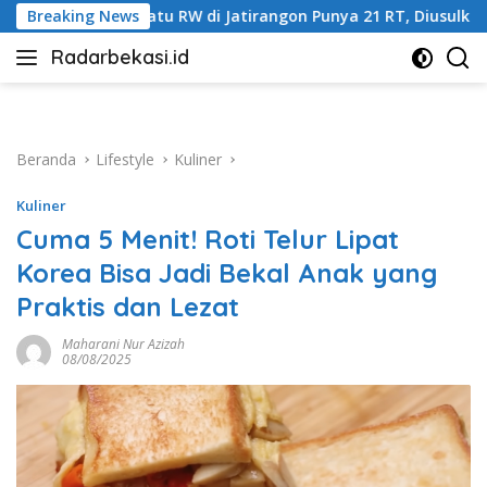
Langsung
 Jatirangon Punya 21 RT, Diusulkan Mekar Jadi Tiga
Breaking News
Har
ke
Radarbekasi.id
konten
Berita
Bekasi
Nomor
Satu
Beranda
Lifestyle
Kuliner
Kuliner
Cuma 5 Menit! Roti Telur Lipat
Korea Bisa Jadi Bekal Anak yang
Praktis dan Lezat
Maharani Nur Azizah
08/08/2025