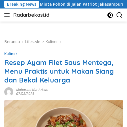
Langsung
on di Jalan Patriot Jakasampurna Dipangkas
Breaking News
Rampung 
ke
Radarbekasi.id
konten
Berita
Bekasi
Nomor
Satu
Beranda
Lifestyle
Kuliner
Kuliner
Resep Ayam Filet Saus Mentega,
Menu Praktis untuk Makan Siang
dan Bekal Keluarga
Maharani Nur Azizah
07/08/2025