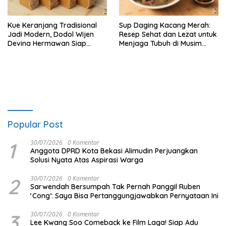
Kue Keranjang Tradisional
Sup Daging Kacang Merah:
Jadi Modern, Dodol Wijen
Resep Sehat dan Lezat untuk
Devina Hermawan Siap
Menjaga Tubuh di Musim
Menggoda Lidah
Hujan
Popular Post
1
30/07/2026
0 Komentar
Anggota DPRD Kota Bekasi Alimudin Perjuangkan
Solusi Nyata Atas Aspirasi Warga
2
30/07/2026
0 Komentar
Sarwendah Bersumpah Tak Pernah Panggil Ruben
‘Cong’: Saya Bisa Pertanggungjawabkan Pernyataan Ini
3
30/07/2026
0 Komentar
Lee Kwang Soo Comeback ke Film Laga! Siap Adu