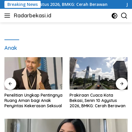
Langsung
Senin 10 Agystus 2026, BMKG: Cerah Berawan
Breaking News
Jadwal dan
ke
Radarbekasi.id
konten
Berita
Bekasi
Nomor
Satu
Anak
gnya
Prakiraan Cuaca Kota
Jadwal dan Lokasi SIM
Bekasi, Senin 10 Agystus
Keliling Bekasi Senin 10
ual
2026, BMKG: Cerah Berawan
Agustus 2026