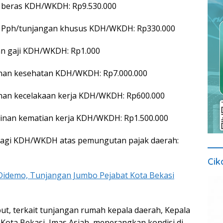
n beras KDH/WKDH: Rp9.530.000
an Pph/tunjangan khusus KDH/WKDH: Rp330.000
an gaji KDH/WKDH: Rp1.000
minan kesehatan KDH/WKDH: Rp7.000.000
minan kecelakaan kerja KDH/WKDH: Rp600.000
aminan kematian kerja KDH/WKDH: Rp1.500.000
f bagi KDH/WKDH atas pemungutan pajak daerah:
Cik
Didemo, Tunjangan Jumbo Pejabat Kota Bekasi
ut, terkait tunjangan rumah kepala daerah, Kepala
ota Bekasi, Imas Asiah, menerangkan kondisi di