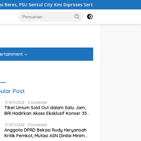
Kini Diproses Sertifikasinya di BPN
Tiga Kelurahan di K
tutup
ertainment
ular Post
31/07/2026
0 Komentar
Tiket Umum Sold Out dalam Satu Jam,
BRI Hadirkan Akses Eksklusif Konser 35
Tahun Twilite Orchestra lewat BRImo
31/07/2026
0 Komentar
Anggota DPRD Bekasi Rudy Heryansah
Kritik Pemkot, Mutasi ASN Dinilai Minim