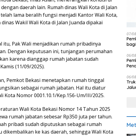
dengan daerah lain. Rumah dinas Wali Kota di Jalan
telah lama beralih fungsi menjadi Kantor Wali Kota,
inas Wakil Wali Kota di Jalan Juanda dipakai
07/0
Pemk
l itu, Pak Wali menjadikan rumah pribadinya
bagi
tan. Dengan keputusan ini, tunjangan perumahan
06/0
rikan karena dianggap rumah jabatan sudah
Pemk
Pen
, Kamis (11/09/2025).
06/0
, Pemkot Bekasi menetapkan rumah tinggal
Truk
fungsikan sebagai rumah jabatan. Hal itu diatur
Jalu
i Kota Nomor 0001.10.1/Kep.156-Um/III/2025.
raturan Wali Kota Bekasi Nomor 14 Tahun 2025
wa rumah jabatan sebesar Rp350 juta per tahun.
ah pribadi sudah diputuskan sebagai rumah
Met
u dikembalikan ke kas daerah, sehingga Wali Kota