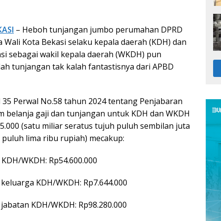
KASI
– Heboh tunjangan jumbo perumahan DPRD
a Wali Kota Bekasi selaku kepala daerah (KDH) dan
asi sebagai wakil kepala daerah (WKDH) pun
h tunjangan tak kalah fantastisnya dari APBD
 35 Perwal No.58 tahun 2024 tentang Penjabaran
m belanja gaji dan tunjangan untuk KDH dan WKDH
.000 (satu miliar seratus tujuh puluh sembilan juta
 puluh lima ribu rupiah) mecakup:
ok KDH/WKDH: Rp54.600.000
n keluarga KDH/WKDH: Rp7.644.000
n jabatan KDH/WKDH: Rp98.280.000