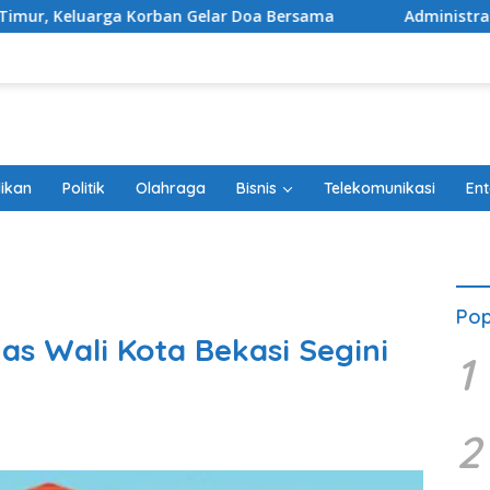
 Gelar Doa Bersama
Administrasi Beres, PSU Sentul City 
ikan
Politik
Olahraga
Bisnis
Telekomunikasi
Ent
Pop
s Wali Kota Bekasi Segini
1
2