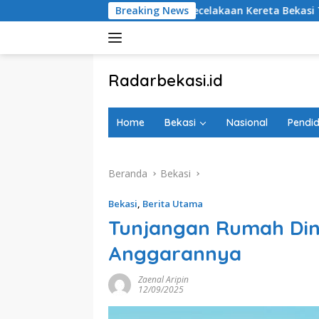
Langsung
Hari Tragedi Kecelakaan Kereta Bekasi Timur, Keluarga Korban
Breaking News
ke
konten
tutup
Radarbekasi.id
Berita
Bekasi
Home
Bekasi
Nasional
Pendid
Nomor
Satu
Beranda
Bekasi
Bekasi
,
Berita Utama
Tunjangan Rumah Dina
Anggarannya
Zaenal Aripin
12/09/2025