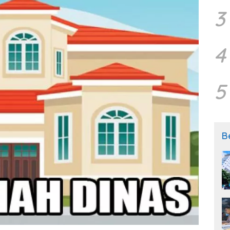
3
4
5
B