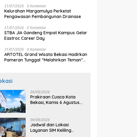
Komunikasi
31/07/2026
0 Komentar
Kelurahan Margamulya Perketat
Pengawasan Pembangunan Drainase
31/07/2026
0 Komentar
STBA JIA Gandeng Empat Kampus Gelar
Eastroc Career Day
31/07/2026
0 Komentar
ARTOTEL Grand Wisata Bekasi Hadirkan
Pameran Tunggal “Melahirkan Teman”
Karya Aprilia El Shinta
ekasi
06/08/2026
Prakiraan Cuaca Kota
Bekasi, Kamis 6 Agustus
2026, BMKG: Diprediksi
Cerah Terik
06/08/2026
Jadwal dan Lokasi
Layanan SIM Keliling
Bekasi Kamis 6 Agustus