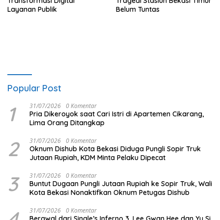
Transformasi Digital
Tragedi Stasiun Bekasi Timur
Layanan Publik
Belum Tuntas
Popular Post
1
31/07/2026
0 Komentar
Pria Dikeroyok saat Cari Istri di Apartemen Cikarang,
Lima Orang Ditangkap
2
31/07/2026
0 Komentar
Oknum Dishub Kota Bekasi Diduga Pungli Sopir Truk
Jutaan Rupiah, KDM Minta Pelaku Dipecat
3
31/07/2026
0 Komentar
Buntut Dugaan Pungli Jutaan Rupiah ke Sopir Truk, Wali
Kota Bekasi Nonaktifkan Oknum Petugas Dishub
4
31/07/2026
0 Komentar
Berawal dari Single’s Inferno 3, Lee Gwan Hee dan Yu Si