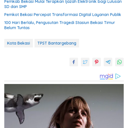
Pemkab Bekasi Mulai Terapkan Ijazah Elektronik bagi Lulusan
SD dan SMP
Pemkot Bekasi Percepat Transformasi Digital Layanan Publik
100 Hari Berlalu, Pengusutan Tragedi Stasiun Bekasi Timur
Belum Tuntas
Kota Bekasi
TPST Bantargebang