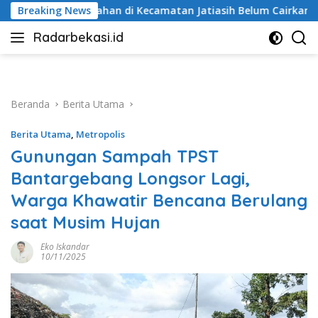
Langsung
n di Kecamatan Jatiasih Belum Cairkan Dana RW Bekasi Keren R
Breaking News
ke
Radarbekasi.id
konten
Berita
Bekasi
Nomor
Satu
Beranda
Berita Utama
Berita Utama
,
Metropolis
Gunungan Sampah TPST
Bantargebang Longsor Lagi,
Warga Khawatir Bencana Berulang
saat Musim Hujan
Eko Iskandar
10/11/2025