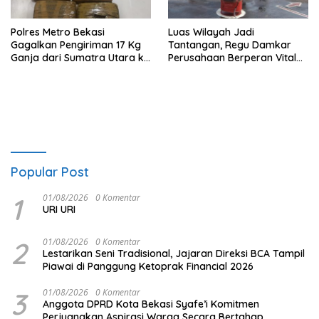
Polres Metro Bekasi
Luas Wilayah Jadi
Gagalkan Pengiriman 17 Kg
Tantangan, Regu Damkar
Ganja dari Sumatra Utara ke
Perusahaan Berperan Vital
Jabodetabek
Percepat Penanganan
Kebakaran
Popular Post
1
01/08/2026
0 Komentar
URI URI
2
01/08/2026
0 Komentar
Lestarikan Seni Tradisional, Jajaran Direksi BCA Tampil
Piawai di Panggung Ketoprak Financial 2026
3
01/08/2026
0 Komentar
Anggota DPRD Kota Bekasi Syafe’i Komitmen
Perjuangkan Aspirasi Warga Secara Bertahap