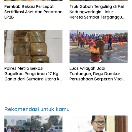
Pemkab Bekasi Percepat
Truk Gabah Terguling di Rel
Sertifikasi Aset dan Penataan
Kedungwaringin, Jalur
LP2B
Kereta Sempat Terganggu
63 Menit
Polres Metro Bekasi
Luas Wilayah Jadi
Gagalkan Pengiriman 17 Kg
Tantangan, Regu Damkar
Ganja dari Sumatra Utara ke
Perusahaan Berperan Vital
Jabodetabek
Percepat Penanganan
Kebakaran
Rekomendasi untuk kamu