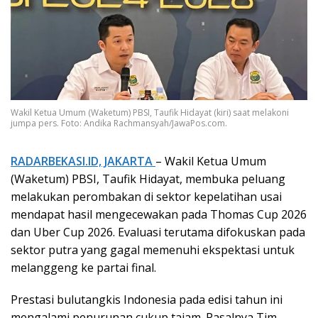
Wakil Ketua Umum (Waketum) PBSI, Taufik Hidayat (kiri) saat melakoni
jumpa pers. Foto: Andika Rachmansyah/JawaPos.com.
RADARBEKASI.ID, JAKARTA
– Wakil Ketua Umum
(Waketum) PBSI, Taufik Hidayat, membuka peluang
melakukan perombakan di sektor kepelatihan usai
mendapat hasil mengecewakan pada Thomas Cup 2026
dan Uber Cup 2026. Evaluasi terutama difokuskan pada
sektor putra yang gagal memenuhi ekspektasi untuk
melanggeng ke partai final.
Prestasi bulutangkis Indonesia pada edisi tahun ini
mengalami penurunan cukup tajam. Pasalnya Tim