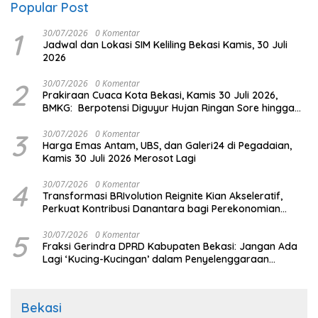
Popular Post
1
30/07/2026
0 Komentar
Jadwal dan Lokasi SIM Keliling Bekasi Kamis, 30 Juli
2026
2
30/07/2026
0 Komentar
Prakiraan Cuaca Kota Bekasi, Kamis 30 Juli 2026,
BMKG: Berpotensi Diguyur Hujan Ringan Sore hingga
Malam
3
30/07/2026
0 Komentar
Harga Emas Antam, UBS, dan Galeri24 di Pegadaian,
Kamis 30 Juli 2026 Merosot Lagi
4
30/07/2026
0 Komentar
Transformasi BRIvolution Reignite Kian Akseleratif,
Perkuat Kontribusi Danantara bagi Perekonomian
Nasional
5
30/07/2026
0 Komentar
Fraksi Gerindra DPRD Kabupaten Bekasi: Jangan Ada
Lagi ‘Kucing-Kucingan’ dalam Penyelenggaraan
Pemerintahan
Bekasi