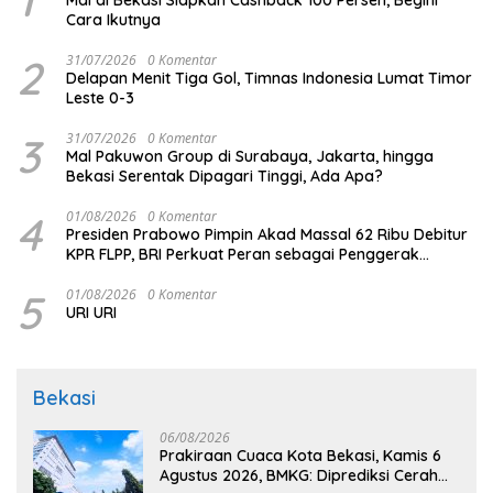
Cara Ikutnya
2
31/07/2026
0 Komentar
Delapan Menit Tiga Gol, Timnas Indonesia Lumat Timor
Leste 0-3
3
31/07/2026
0 Komentar
Mal Pakuwon Group di Surabaya, Jakarta, hingga
Bekasi Serentak Dipagari Tinggi, Ada Apa?
4
01/08/2026
0 Komentar
Presiden Prabowo Pimpin Akad Massal 62 Ribu Debitur
KPR FLPP, BRI Perkuat Peran sebagai Penggerak
Ekonomi Kerakyatan melalui Pembiayaan Perumahan
5
01/08/2026
0 Komentar
URI URI
Bekasi
06/08/2026
Prakiraan Cuaca Kota Bekasi, Kamis 6
Agustus 2026, BMKG: Diprediksi Cerah