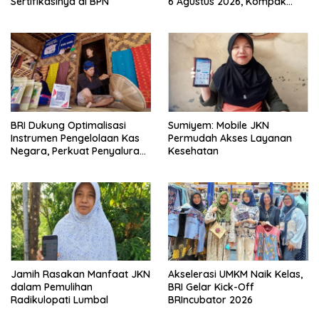
Sertifikasinya di BPN
6 Agustus 2026, Kompak
Meroket
BRI Dukung Optimalisasi
Sumiyem: Mobile JKN
Instrumen Pengelolaan Kas
Permudah Akses Layanan
Negara, Perkuat Penyaluran
Kesehatan
Kredit Berkualitas untuk
Mendorong Sektor Riil
Jamih Rasakan Manfaat JKN
Akselerasi UMKM Naik Kelas,
dalam Pemulihan
BRI Gelar Kick-Off
Radikulopati Lumbal
BRIncubator 2026