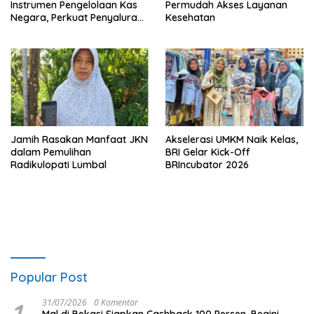
Instrumen Pengelolaan Kas
Permudah Akses Layanan
Negara, Perkuat Penyaluran
Kesehatan
Kredit Berkualitas untuk
Mendorong Sektor Riil
Jamih Rasakan Manfaat JKN
Akselerasi UMKM Naik Kelas,
dalam Pemulihan
BRI Gelar Kick-Off
Radikulopati Lumbal
BRIncubator 2026
Popular Post
1
31/07/2026
0 Komentar
Mal di Bekasi Siapkan Cashback 100 Persen, Begini